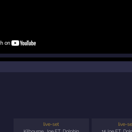
live-set
live-se
Kilbourne
,
Joe ET
,
Dolphin
15
Joe ET
,
Dol