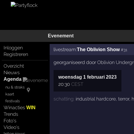
Evenement
Inloggen
livestream:
The Oblivion Show
#31
Registreren
georganiseerd door
Oblivion Underg
Overzicht
Nieuws
woensdag 1 februari 2023
Agenda
20:30
CEST
nu & straks
kaart
schatting:
industrial hardcore
,
terror
,
h
festivals
Winacties
WIN
Trends
Foto's
Video's
Interviews