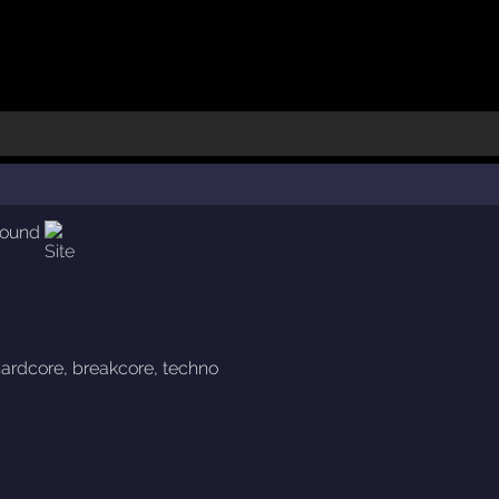
round
ardcore
,
breakcore
,
techno