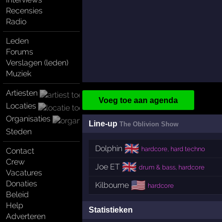
Recensies
Radio
Leden
Forums
Verslagen (leden)
Muziek
Artiesten
Voeg toe aan agenda
Locaties
Organisaties
Line-up
The Oblivion Show
Steden
🇬🇧
Dolphin
hardcore, hard techno
Contact
Crew
🇬🇧
Joe ET
drum & bass, hardcore
Vacatures
🇺🇸
Donaties
Kilbourne
hardcore
Beleid
Help
Statistieken
Adverteren