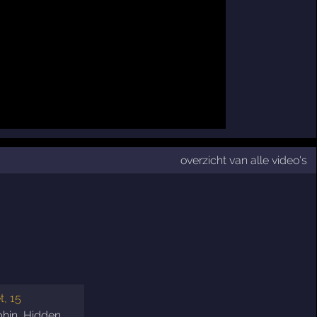
overzicht van alle video's
t, 15
phin
,
Hidden