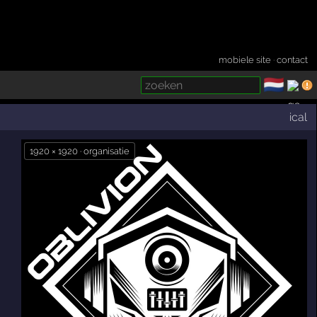
mobiele site
·
contact
🇳🇱
­
ical
1920 × 1920 · organisatie