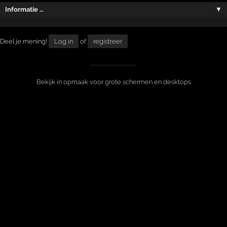
Informatie …
▼
Deel je mening!
Log in
of
registreer
Bekijk in opmaak voor grote schermen en desktops