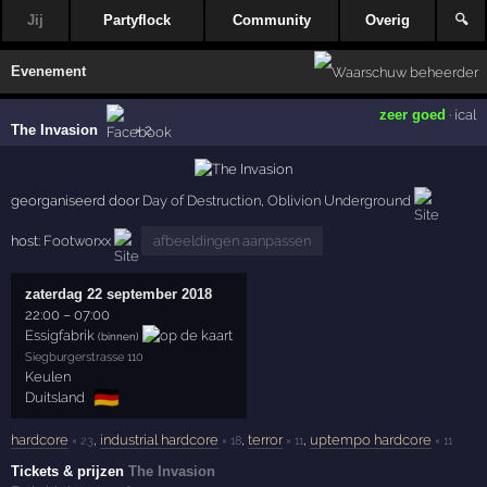
Jij
Partyflock
Community
Overig
🔍
Evenement
zeer goed
·
ical
The Invasion
× 2
georganiseerd door
Day of Destruction
,
Oblivion Underground
host:
Footworxx
afbeeldingen aanpassen
zaterdag 22 september 2018
22:00
–
07:00
Essigfabrik
(binnen)
Siegburgerstrasse 110
Keulen
🇩🇪
Duitsland
hardcore
,
industrial hardcore
,
terror
,
uptempo hardcore
× 23
× 18
× 11
× 11
Tickets & prijzen
The Invasion