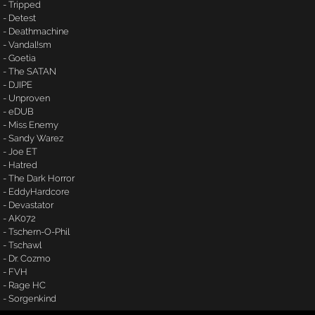
- Tripped
- Detest
- Deathmachine
- Vandal!sm
- Goetia
- The SATAN
- DJIPE
- Unproven
- eDUB
- Miss Enemy
- Sandy Warez
- Joe ET
- Hatred
- The Dark Horror
- EddyHardcore
- Devastator
- AK072
- Tschern-O-Phil
- Tschawl
- Dr. Cozmo
- FVH
- Rage HC
- Sorgenkind