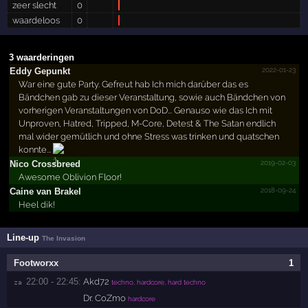
zeer slecht
0
waardeloos
0
3 waarderingen
2022-01-23
Eddy Gepunkt
War eine gute Party. Gefreut hab Ich mich darüber das es
Bändchen gab zu dieser Veranstaltung, sowie auch Bändchen von
vorherigen Veranstaltungen von DoD... Genauso wie das Ich mit
Unproven, Hatred, Tripped, M-Core, Detest & The Satan endlich
mal wider gemütlich und ohne Stress was trinken und quatschen
konnte...
2019-02-03
Nico Crossbreed
Awesome Oblivion Floor!
2018-09-24
Caine van Brakel
Heel dik!
Line-up
The Invasion
Footworxx
1
22:00 - 22:45:
Akd72
za 
techno, hardcore, hard techno
Dr. CoZmo
hardcore