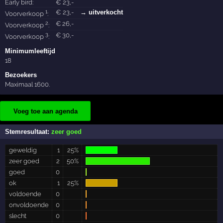
Early bird:
€
23
,-
1
€
23
,-
→ uitverkocht
Voorverkoop
:
2
€
26
,-
Voorverkoop
:
3
€
30
,-
Voorverkoop
:
Minimumleeftijd
18
Bezoekers
Maximaal 1600.
Voeg toe aan agenda
Stemresultaat:
zeer goed
geweldig
1
25%
zeer goed
2
50%
goed
0
ok
1
25%
voldoende
0
onvoldoende
0
slecht
0