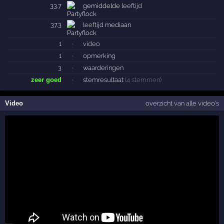
33.7
gemiddelde
leeftijd
37.3
leeftijd
mediaan
1
·
video
1
·
opmerking
3
·
waarderingen
zeer goed
·
stemresultaat
(4 stemmen)
Video
overzicht van alle video's