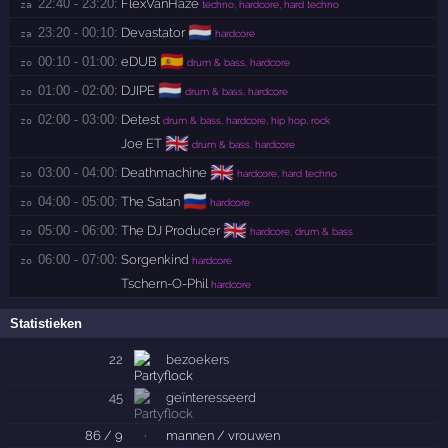
22:40 - 23:20:
FlexVanHaze
za 
techno, hardcore, hard techno
🇳🇱
23:20 - 00:10:
Devastator
za 
hardcore
🇪🇸
00:10 - 01:00:
eDUB
zo 
drum & bass, hardcore
🇳🇱
01:00 - 02:00:
DJIPE
zo 
drum & bass, hardcore
02:00 - 03:00:
Detest
zo 
drum & bass, hardcore, hip hop, rock
🇬🇧
Joe ET
drum & bass, hardcore
🇬🇧
03:00 - 04:00:
Deathmachine
zo 
hardcore, hard techno
🇷🇺
04:00 - 05:00:
The Satan
zo 
hardcore
🇬🇧
05:00 - 06:00:
The DJ Producer
zo 
hardcore, drum & bass
06:00 - 07:00:
Sorgenkind
zo 
hardcore
Tschern-O-Phil
hardcore
Statistieken
22
bezoekers
45
geïnteresseerd
86 / 9
·
mannen / vrouwen