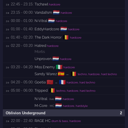
22:45 - 23:15:
Tschawl
za 
hardcore
🇳🇱
23:15 - 00:00:
Vandal!sm
za 
hardcore
🇳🇱
00:00 - 01:00:
N-Vitral
zo 
hardcore
🇳🇱
01:00 - 01:40:
EddyHardcore
zo 
hardcore
🇧🇪
01:40 - 02:20:
The Dark Horror
zo 
hardcore
02:20 - 03:20:
Hatred
zo 
hardcore
Mortis
🇳🇱
Unproven
hardcore
🇮🇹
03:20 - 04:20:
Miss Enemy
zo 
hardcore
🇪🇸
🇧🇪
Sandy Warez
→
techno, hardcore, hard techno
🇲🇦
🇫🇷
04:20 - 05:00:
Goetia
→
zo 
hardcore, hard techno
🇧🇪
05:00 - 06:00:
Tripped
zo 
techno, hardcore, hard techno
🇳🇱
N-Vitral
· live
hardcore
🇳🇱
M-Core
· MC
hardcore, hardstyle
Oblivion Underground
2
22:00 - 22:40:
RAGE HC
za 
drum & bass, hardcore