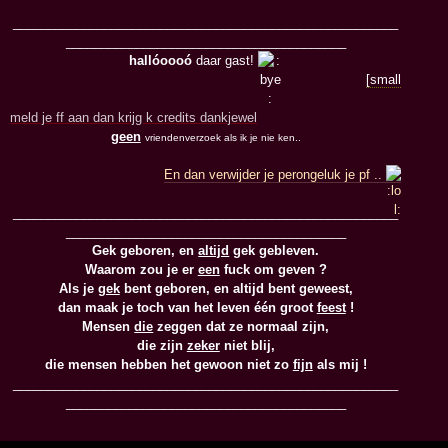
_______________________________________________________
________________________________________
hallóoooó
daar gast!
[small
meld je ff aan dan krijg k credits dankjewel
geen
vriendenverzoek als ik je nie ken..
En dan verwijder je perongeluk je pf ..
_______________________________________________________
________________________________________
Gek geboren, en
altijd
gek gebleven.
Waarom zou je er
een
fuck om geven ?
Als je
gek
bent geboren, en altijd bent geweest,
dan maak je toch van het leven één groot
feest
!
Mensen
die
zeggen dat ze normaal zijn,
die zijn
zeker
niet blij,
die mensen hebben het gewoon niet zo
fijn
als mij !
_______________________________________________________
________________________________________