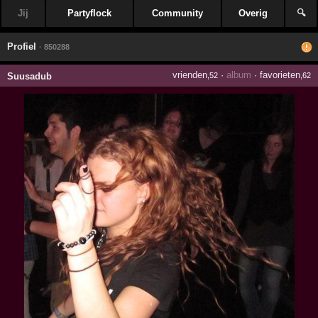
Jij
Partyflock
Community
Overig
🔍
Profiel
· 850288
vrienden
·
album
·
favorieten
Suusadub
,52
,62