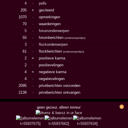
4
·
polls
205
×
geciteerd
1070
·
opmerkingen
70
·
waarderingen
5
·
forumonderwerpen
55
·
forumberichten
(
onderwerpenlijst
)
3
·
flockonderwerpen
61
·
flockberichten
(
onderwerpenlijst
)
2
×
positieve karma
2
·
positievelingen
4
×
negatieve karma
4
·
negatievelingen
2095
·
privéberichten verzonden
2139
·
privéberichten ontvangen
geen gezeur, alleen
terreur