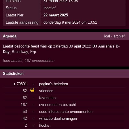
Lid sinds
31 maart 2008 18:08
Status
inactief
Laatst hier
22 maart 2025
Laatste aanpassing
donderdag 9 mei 2024 om 13:51
Agenda
ical
·
archief
Laatst bezochte feest was op zaterdag 30 april 2022:
DJ Amisha's B-
Day
,
Broadway
,
Erp
toon archief, 167 evenementen
Statistieken
± 79891
·
pagina's bekeken
52
vrienden
62
·
favorieten
167
·
evenementen bezocht
53
·
oude interessante evenementen
42
·
winactie deelnemingen
2
·
flocks