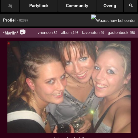
Jij
Partyflock
Community
Overig
🔍
Profiel
· 82897
📷
vrienden
·
album
·
favorieten
·
gastenboek
*Marlin*
,32
,146
,49
,450