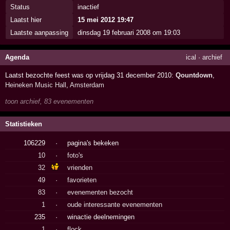
Status
inactief
Laatst hier
15 mei 2012 19:47
Laatste aanpassing
dinsdag 19 februari 2008 om 19:03
Agenda
ical
·
archief
Laatst bezochte feest was op vrijdag 31 december 2010:
Qountdown
,
Heineken Music Hall
,
Amsterdam
toon archief, 83 evenementen
Statistieken
106229
·
pagina's bekeken
10
·
foto's
32
vrienden
49
·
favorieten
83
·
evenementen bezocht
1
·
oude interessante evenementen
235
·
winactie deelnemingen
1
·
flock