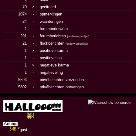
70
×
geciteerd
1074
·
opmerkingen
24
·
waarderingen
1
·
forumonderwerp
291
·
forumberichten
(
onderwerpenlijst
)
21
·
flockberichten
(
onderwerpenlijst
)
1
×
positieve karma
1
·
positieveling
1
×
negatieve karma
1
·
negatieveling
5594
·
privéberichten verzonden
5802
·
privéberichten ontvangen
gast