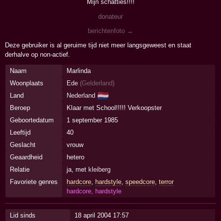
Mijn schatties!!!!
donateur
berichtenfoto →
Deze gebruiker is al geruime tijd niet meer langsgeweest en staat
derhalve op non-actief.
Naam
Marlinda
Woonplaats
Ede
(
Gelderland
)
🇳🇱
Land
Nederland
Beroep
Klaar met School!!!!! Verkoopster
Geboortedatum
1 september 1985
Leeftijd
40
Geslacht
vrouw
Geaardheid
hetero
Relatie
ja, met
kleiberg
Favoriete genres
hardcore
,
hardstyle
,
speedcore
,
terror
hardcore, hardstyle
Lid sinds
18 april 2004 17:57