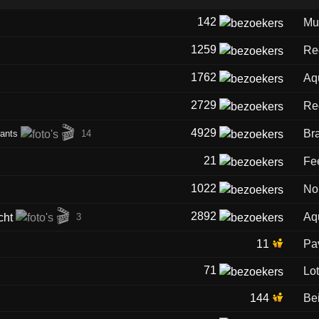
142
Mu
1259
Re
1762
Aq
2729
Re
🎬
4929
Br
rants
14
21
Fe
1022
No
🎬
2892
Aq
3
11
Pa
71
Lo
144
Be