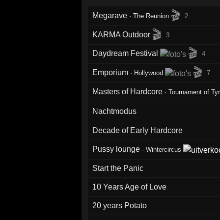
🎬
Megarave
·
The Reunion
2
🎬
KARMA Outdoor
3
🎬
Daydream Festival
4
🎬
Emporium
·
Hollywood
7
Masters of Hardcore
·
Tournament of Ty
Nachtmodus
Decade of Early Hardcore
Pussy lounge
·
Wintercircus
Start the Panic
10 Years Age of Love
20 years Potato