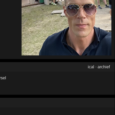
ical
·
archief
rsel