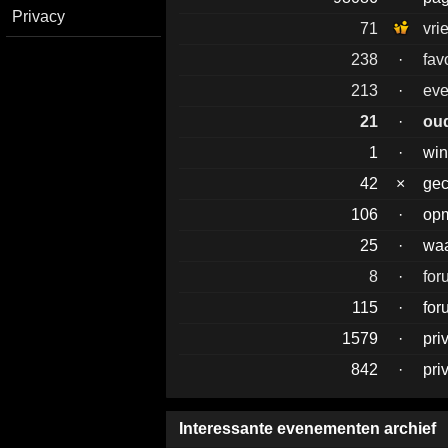
Privacy
71
vri
238
·
fav
213
·
eve
21
·
ou
1
·
win
42
×
gec
106
·
op
25
·
waa
8
·
fo
115
·
for
1579
·
pri
842
·
pri
Interessante evenementen archief