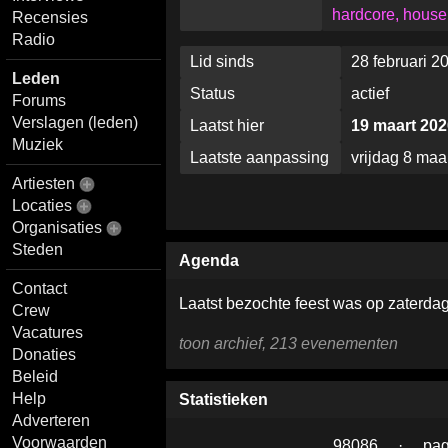
hardcore, house
Recensies
Radio
Lid sinds
28 februari 2
Leden
Status
actief
Forums
Verslagen (leden)
Laatst hier
19 maart 202
Muziek
Laatste aanpassing
vrijdag 8 maa
Artiesten
Locaties
Organisaties
Steden
Agenda
Contact
Laatst bezochte feest was op zaterdag
Crew
Vacatures
toon archief, 213 evenementen
Donaties
Beleid
Help
Statistieken
Adverteren
Voorwaarden
98086
·
pag