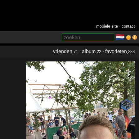
mobiele site
·
contact
🇳🇱
­
vrienden
·
album
·
favorieten
,71
,22
,238