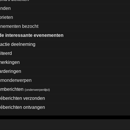
enden
orieten
nementen bezocht
de interessante evenementen
actie deelneming
iteerd
merkingen
rderingen
rumonderwerpen
umberichten
(
onderwerpenlijst
)
véberichten verzonden
véberichten ontvangen