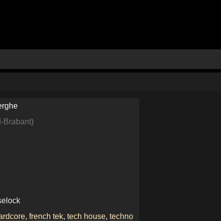
erghe
-Brabant
)
elock
hardcore
,
french tek
,
tech house
,
techno