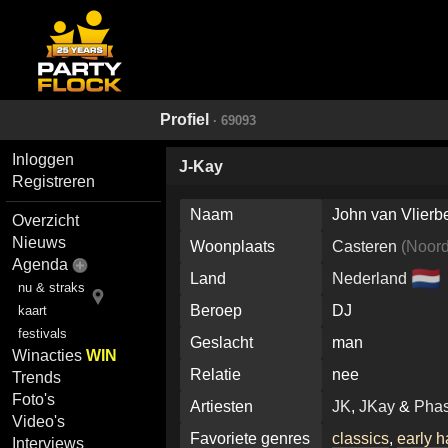
Profiel
· 69093
Inloggen
J-Kay
Registreren
Naam
John van Vlierb
Overzicht
Nieuws
Woonplaats
Casteren
(
Noord
Agenda
🇳🇱
Land
Nederland
nu & straks
Beroep
DJ
kaart
festivals
Geslacht
man
Winacties
WIN
Relatie
nee
Trends
Foto's
Artiesten
JK
,
JKay
&
Phas
Video's
Favoriete genres
classics
,
early 
Interviews