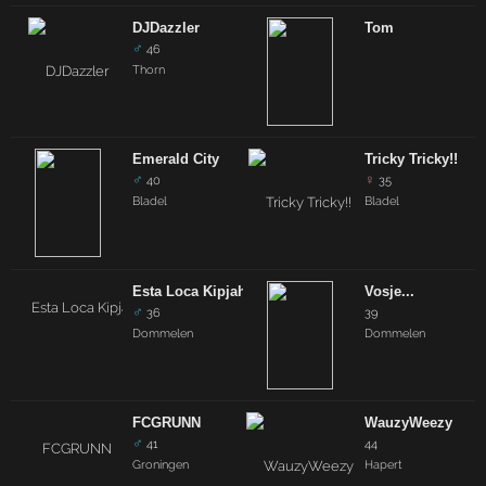
DJDazzler
Tom
♂
46
Thorn
Emerald City
Tricky Tricky!!
♂
♀
40
35
Bladel
Bladel
Esta Loca Kipjah
Vosje...
♂
36
39
Dommelen
Dommelen
FCGRUNN
WauzyWeezy
♂
41
44
Groningen
Hapert