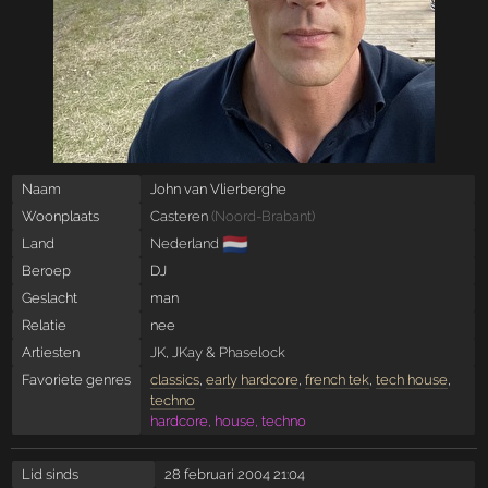
Naam
John van Vlierberghe
Woonplaats
Casteren
(
Noord-Brabant
)
🇳🇱
Land
Nederland
Beroep
DJ
Geslacht
man
Relatie
nee
Artiesten
JK
,
JKay
&
Phaselock
Favoriete genres
classics
,
early hardcore
,
french tek
,
tech house
,
techno
hardcore, house, techno
Lid sinds
28 februari 2004 21:04