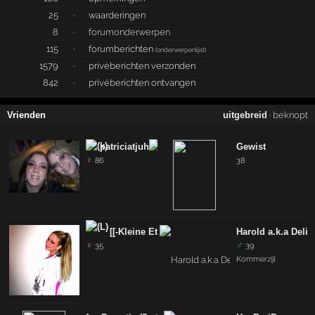
25
·
waarderingen
8
·
forumonderwerpen
115
·
forumberichten
(
onderwerpenlijst
)
1579
·
privéberichten verzonden
842
·
privéberichten ontvangen
Vrienden
uitgebreid
·
beknopt
patriciatjuh
Gewist
♀
86
38
[[-Kleine Etterbak-]]
Harold a.k.a Delir
♀
♂
35
39
Kommerzijl