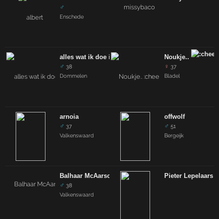
♂
Enschede
alles wat ik doe is toch wel leuk!
Noukje..
♂
♀
38
37
Dommelen
Bladel
arnoia
offwolf
♂
♂
37
51
Valkenswaard
Bergeijk
Balhaar McAarsch
Pieter Lepelaars
♂
38
Valkenswaard