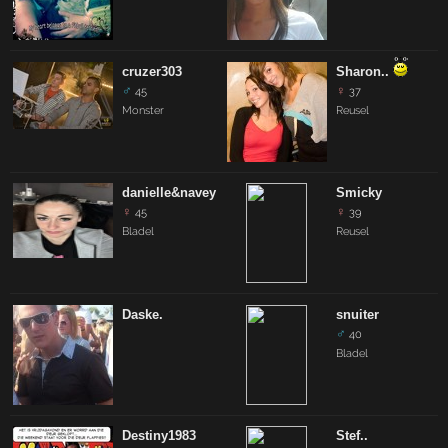
cruzer303
Sharon..
♂
♀
45
37
Monster
Reusel
danielle&navey
Smicky
♀
♀
45
39
Bladel
Reusel
Daske.
snuiter
♂
40
Bladel
Destiny1983
Stef..