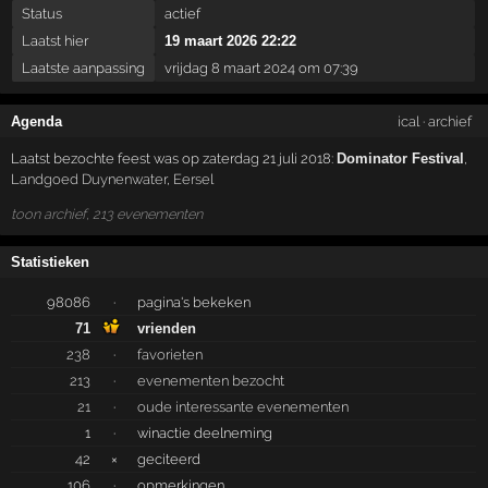
Status
actief
Laatst hier
19 maart 2026 22:22
Laatste aanpassing
vrijdag 8 maart 2024 om 07:39
Agenda
ical
·
archief
Laatst bezochte feest was op zaterdag 21 juli 2018:
Dominator Festival
,
Landgoed Duynenwater
,
Eersel
toon archief, 213 evenementen
Statistieken
98086
·
pagina's bekeken
71
vrienden
238
·
favorieten
213
·
evenementen bezocht
21
·
oude interessante evenementen
1
·
winactie deelneming
42
×
geciteerd
106
·
opmerkingen