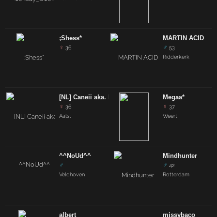
;Shess*
MARTIN ACID
♀
♂
36
53
Ridderkerk
[NL] Caneii aka. Kim [NL]
Megaa*
♀
♀
36
37
Aalst
Weert
^^NoUd^^
Mindhunter
♂
♂
42
Veldhoven
Rotterdam
albert
missybaco