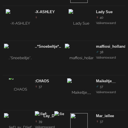
-X-ASHLEY
Lady Sue
♀
♀
40
Valkenswaard
..*Snoebeltje*..
maffiosi_holland
♂
38
Valkenswaard
:CHAOS
Maikeltje__
♀
♂
37
37
Valkenswaard
Lay_D
Mar_iellee
♀
♀
39
37
Valkenswaard