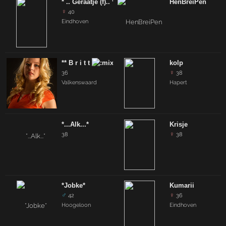
* .. Geraatje (f).. *
HenBreiPen
♀
40
Eindhoven
** B r i t t
kolp
♀
36
38
Valkenswaard
Hapert
*...Alk...*
Krisje
♀
38
38
*Jobke*
Kumarii
♂
♀
42
36
Hoogeloon
Eindhoven