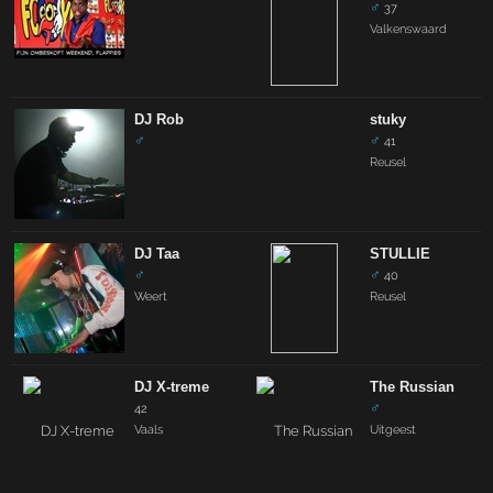
♂
37
Valkenswaard
DJ Rob
stuky
♂
♂
41
Reusel
DJ Taa
STULLIE
♂
♂
40
Weert
Reusel
DJ X-treme
The Russian
♂
42
Vaals
Uitgeest