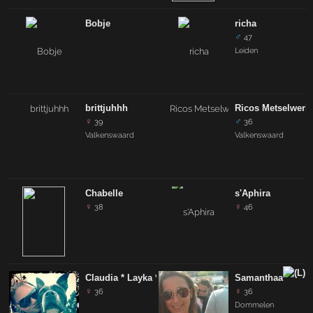
Bobje
richa
♂
47
Leiden
brittjuhhh
Ricos Metselwerk
♀
♂
39
36
Valkenswaard
Valkenswaard
Chabelle
s'Aphira
♀
♀
38
46
Claudia * Layka *
Samanthaa
♀
♀
36
36
Dommelen