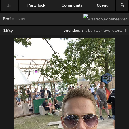
Jij
Partyflock
Community
Overig
🔍
Profiel
· 69093
vrienden
·
album
·
favorieten
J-Kay
,71
,22
,238