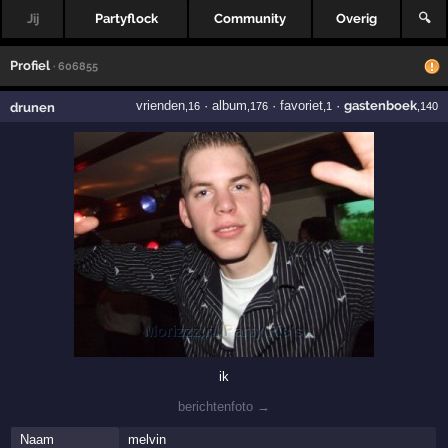
Jij
Partyflock
Community
Overig
🔍
Profiel
· 606855
vrienden
·
album
·
favoriet
·
gastenboek
drunen
,16
,176
,1
,140
ik
berichtenfoto →
Naam
melvin