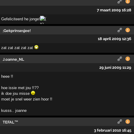
7 maart 2009 16:28
Gefeliciteerd he jonge!
;Gekprinsesjee!
18 april 2009 12:36
zat zat zat zat zat
J.oanne_NL
29 juni 2009 11:29
heee !!
hoe issie met jou !!??
ik doe jou misse
moet je snel weer zien hoor !!
kusss.. joanne
TEFAL™
3 februari 2010 16:45