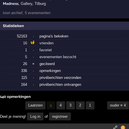
Madness
,
Gallery
,
Tilburg
toon archief, 5 evenementen
Statistieken
52163
·
pagina's bekeken
16
vrienden
1
·
favoriet
5
·
evenementen bezocht
26
×
geciteerd
336
·
opmerkingen
115
·
privéberichten verzonden
164
·
privéberichten ontvangen
140 opmerkingen
Laatsten
5
4
3
2
1
ouder ≡ 4
Deel je mening!
Log in
of
registreer