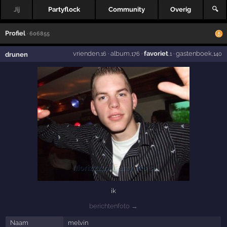
Jij
Partyflock
Community
Overig
🔍
Profiel
· 606855
vrienden
·
album
·
favoriet
·
gastenboek
drunen
,16
,176
,1
,140
ik
berichtenfoto →
Naam
melvin