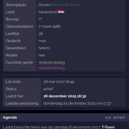
Woonplaats
Drunen
(
Noord-Brabant
)
🇳🇱
Land
Nederland
Beroep
??
Geboortedatum
7 maart 1988
Leeftijd
38
Geslacht
man
Geaardheid
hetero
Relatie
nee
Favoriete genre
nederlandstalig
nederlandstalig
Lid sinds
28 mei 2007 16:49
Status
actief
Laatst hier
26 december 2025 16:32
Laatste aanpassing
donderdag 25 december 2025 om 17:37
Agenda
ical
·
archief
Laatst bezochte feest was op zaterdag 8 december 2007:
T-Town