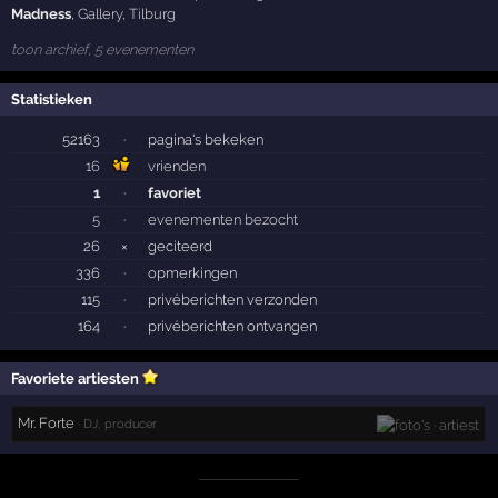
Madness
,
Gallery
,
Tilburg
toon archief, 5 evenementen
Statistieken
52163
·
pagina's bekeken
16
vrienden
1
·
favoriet
5
·
evenementen bezocht
26
×
geciteerd
336
·
opmerkingen
115
·
privéberichten verzonden
164
·
privéberichten ontvangen
Favoriete artiesten
Mr. Forte
· DJ, producer