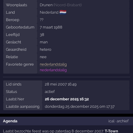
Woonplaats
Drunen
(
Noord-Brabant
)
🇳🇱
Land
Nederland
Beroep
??
Geboortedatum
7 maart 1988
Leeftijd
38
Geslacht
man
Geaardheid
hetero
Relatie
nee
Favoriete genre
nederlandstalig
nederlandstalig
Lid sinds
28 mei 2007 16:49
Status
actief
Laatst hier
26 december 2025 16:32
Laatste aanpassing
donderdag 25 december 2025 om 17:37
Agenda
ical
·
archief
Laatst bezochte feest was op zaterdag 8 december 2007:
T-Town