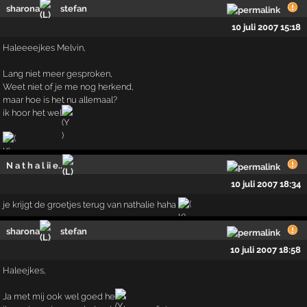
sharona
stefan
10 juli 2007 15:18
Haleeeejkes Melvin,
Lang niet meer gesproken,
Weet niet of je me nog herkend,
maar hoe is het nu allemaal?
ik hoor het wel
N a t h a l ii e..
10 juli 2007 18:34
je krijgt de groetjes terug van nathalie haha
sharona
stefan
10 juli 2007 18:58
Haleejkes,
Ja met mij ook wel goed he
!