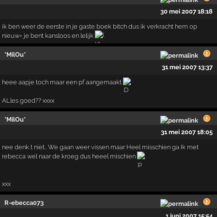
30 mei 2007 18:18
ik ben weer de eerste in je gaste boek bitch dus ik verkracht hem op
nieuw= je bent kansloos en lelijk
*MilOu*
31 mei 2007 13:37
heee aapje toch maar een pf aangemaakt
ALles goed?? xxxx
*MilOu*
31 mei 2007 18:05
nee denk t niet.. We gaan weer vissen maar Heel misschien ga Ik met
rebecca wel naar de kroeg dus heeel mischien
xxx
R-ebecca073
1 juni 2007 15:54