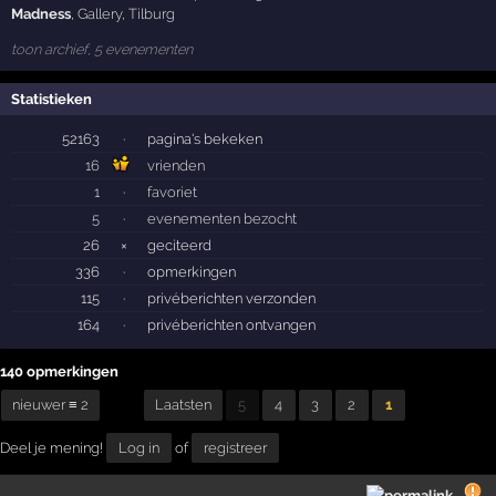
Madness
,
Gallery
,
Tilburg
toon archief, 5 evenementen
Statistieken
52163
·
pagina's bekeken
16
vrienden
1
·
favoriet
5
·
evenementen bezocht
26
×
geciteerd
336
·
opmerkingen
115
·
privéberichten verzonden
164
·
privéberichten ontvangen
140 opmerkingen
nieuwer ≡ 2
Laatsten
5
4
3
2
1
Deel je mening!
Log in
of
registreer