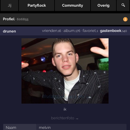
Jij
Partyflock
Community
Overig
🔍
Profiel
· 606855
vrienden
·
album
·
favoriet
·
gastenboek
drunen
,16
,176
,1
,140
ik
berichtenfoto →
Naam
melvin