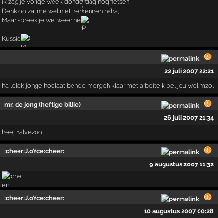
ik zag je vorige week donderdag nog fietsen,
Denk oo zal me wel niet herkennen haha,
Maar spreek je wel weer he
Kussie
22 juli 2007 22:21
ha lelek jonge hoelaat bende mergeh klaar met arbeite k bel jou wel mzol
mr. de jong (heftige billie)
26 juli 2007 21:34
heej halvezool
:cheer:J.oYce:cheer:
9 augustus 2007 11:32
:cheer:J.oYce:cheer:
10 augustus 2007 00:28