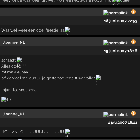
heey jonge was weer gruwelijk ofniee heb zware koppijn nu!
later
18 juni 2007 22:53
Was wel weer een goei feestje jaa
J.oanne_NL
19 juni 2007 18:16
schaattt
Alles goed ??
mt mn wel haa..
pff verveel me dus lul je gasteboek wle ff wa voller
mjaa,, tot snel heaa..!!
J.oanne_NL
1 juli 2007 16:14
HOU VN JOUUUUUUUUUUUUU