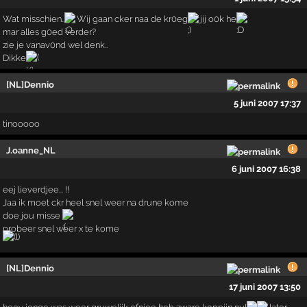
Wat misschien..
Wij gaan cker naa de kr0eg
jij o0k he
mar alles g0ed verder?
zie je vanav0nd wel denk..
Dikke
[NL]Dennio
5 juni 2007 17:37
tinooooo
J.oanne_NL
6 juni 2007 16:38
eej lieverdjee,, !!
Jaa ik moet ckr heel snel weer na drune kome
doe jou misse
probeer snel weer x te kome
[NL]Dennio
17 juni 2007 13:50