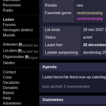
Recensies
Relatie
nee
Radio
Favoriete genre
nederlandstalig
nederlandstalig
Leden
Forums
Lid sinds
28 mei 2007 
Verslagen (leden)
Muziek
Status
actief
Artiesten
Laatst hier
26 december
Locaties
Laatste aanpassing
donderdag 2
Organisaties
Steden
Agenda
Contact
Laatst bezochte feest was op zaterd
Crew
Vacatures
toon archief, 5 evenementen
Donaties
Beleid
Help
Statistieken
Adverteren