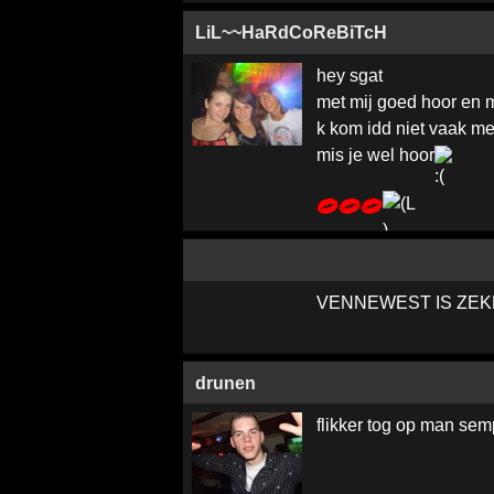
LiL~~HaRdCoReBiTcH
hey sgat
met mij goed hoor en 
k kom idd niet vaak m
mis je wel hoor
VENNEWEST IS ZEK
drunen
flikker tog op man se