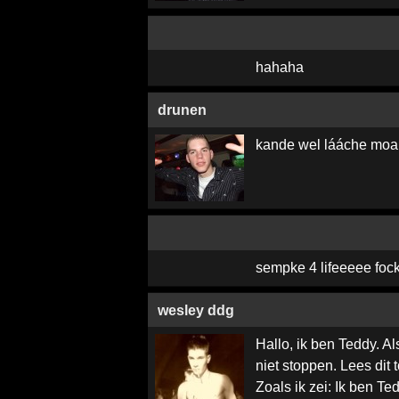
hahaha
drunen
kande wel lááche moar
sempke 4 lifeeeee fock
wesley ddg
Hallo, ik ben Teddy. Als
niet stoppen. Lees dit t
Zoals ik zei: Ik ben Te