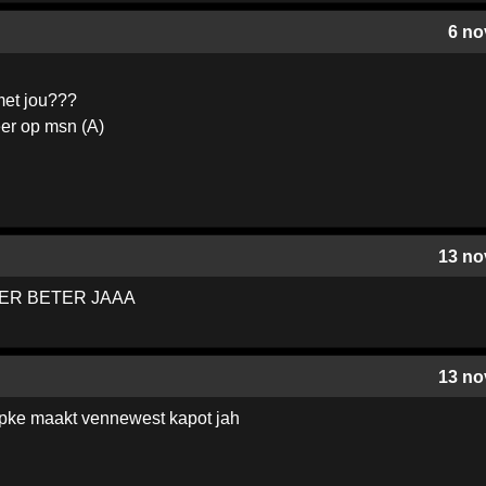
6 no
met jou???
eer op msn (A)
13 no
ER BETER JAAA
13 no
mpke maakt vennewest kapot jah