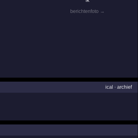
ik
berichtenfoto →
ical
·
archief