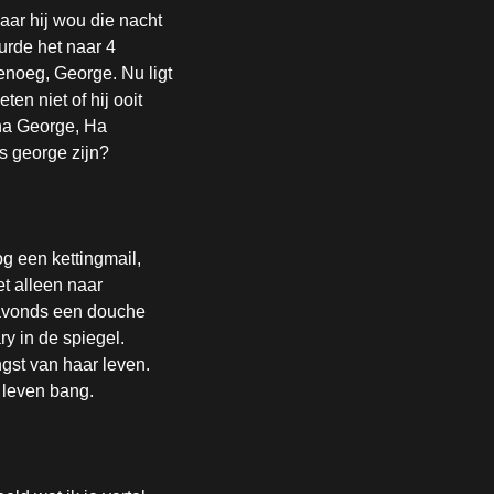
aar hij wou die nacht
urde het naar 4
enoeg, George. Nu ligt
en niet of hij ooit
ha George, Ha
ls george zijn?
og een kettingmail,
et alleen naar
 avonds een douche
y in de spiegel.
gst van haar leven.
e leven bang.