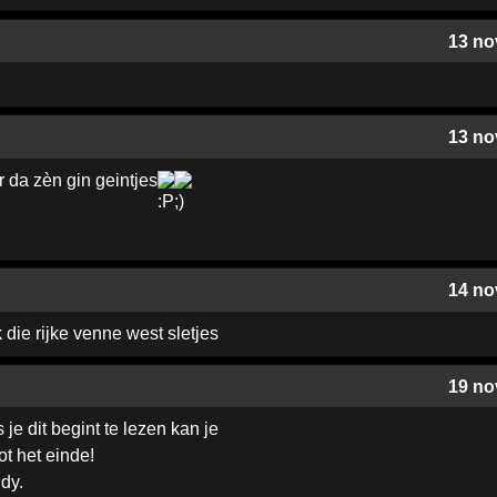
13 no
13 no
 da zèn gin geintjes
14 no
 die rijke venne west sletjes
19 no
 je dit begint te lezen kan je
ot het einde!
ddy.