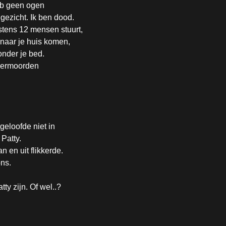
heb geen ogen
gezicht. Ik ben dood.
nstens 12 mensen stuurt,
naar je huis komen,
nder je bed.
e vermoorden
geloofde niet in
Patty.
n en uit flikkerde.
ons.
tty zijn. Of wel..?