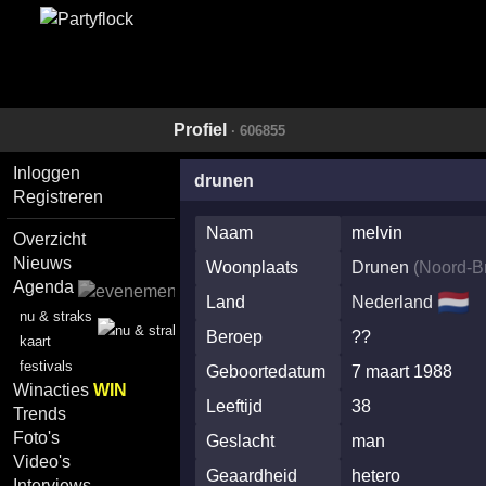
Profiel
· 606855
Inloggen
drunen
Registreren
Naam
melvin
Overzicht
Nieuws
Woonplaats
Drunen
(
Noord-B
Agenda
🇳🇱
Land
Nederland
nu & straks
Beroep
??
kaart
festivals
Geboortedatum
7 maart 1988
Winacties
WIN
Leeftijd
38
Trends
Foto's
Geslacht
man
Video's
Geaardheid
hetero
Interviews