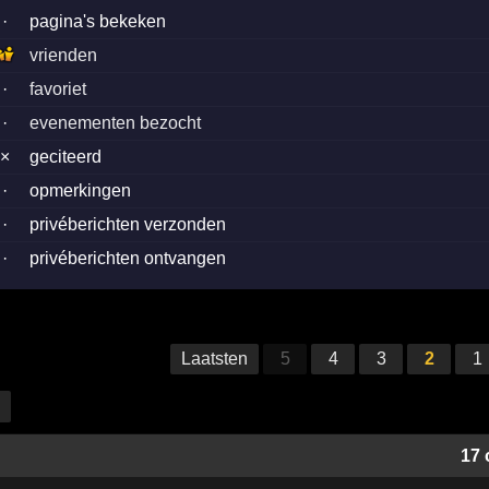
·
pagina's bekeken
vrienden
·
favoriet
·
evenementen bezocht
×
geciteerd
·
opmerkingen
·
privéberichten verzonden
·
privéberichten ontvangen
Laatsten
5
4
3
2
1
17 