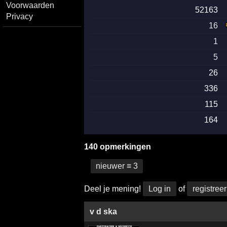
Voorwaarden
52163
Privacy
16
1
5
26
336
115
164
140 opmerkingen
nieuwer ≡ 3
Deel je mening!
Log in
of
registreer
v d ska