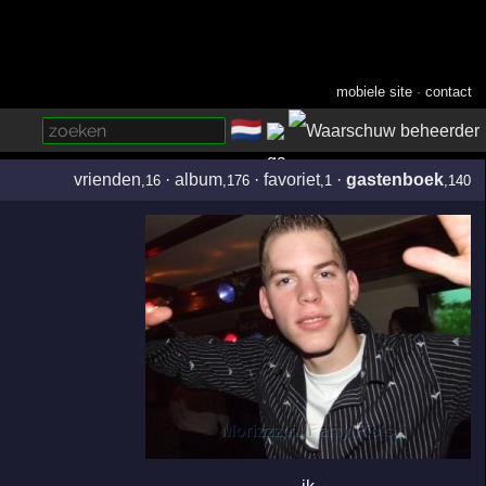
mobiele site
·
contact
🇳🇱
­
vrienden
·
album
·
favoriet
·
gastenboek
,16
,176
,1
,140