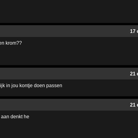
17 
en krom??
21 
jk in jou kontje doen passen
21 
e aan denkt he