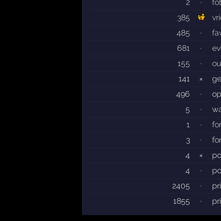
2
·
fo
385
vr
485
·
fa
681
·
ev
155
·
ou
141
×
ge
496
·
op
5
·
wa
1
·
fo
3
·
fo
4
×
po
4
·
po
2405
·
pr
1855
·
pr