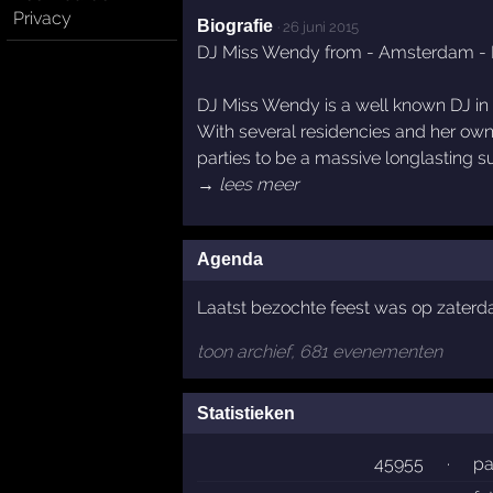
Privacy
Biografie
·
26 juni 2015
DJ Miss Wendy from - Amsterdam - 
DJ Miss Wendy is a well known DJ in t
With several residencies and her own
parties to be a massive longlasting s
→ lees meer
Agenda
Laatst bezochte feest was op zaterda
toon archief, 681 evenementen
Statistieken
45955
·
pa