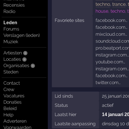
techno
,
trance
,
Recensies
house, techno, 
Radio
Favoriete sites
facebook.com…
Leden
facebook.com…
Forums
mixcloud.com…
Verslagen (leden)
soundcloud.co
Muziek
pro.beatport.c
Artiesten
instagram.com
Locaties
youtube.com…
Organisaties
instagram.com
Steden
facebook.com…
twitter.com…
Contact
Crew
Vacatures
Lid sinds
25 januari 2
Donaties
Status
actief
Beleid
Laatst hier
Help
14 januari 2
Adverteren
Laatste aanpassing
dinsdag 10 
Voorwaarden