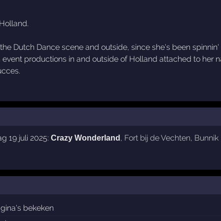
Holland.
he Dutch Dance scene and outside, since she's been spinnin' he
 event productions in and outside of Holland attached to her 
ucces.
g 19 juli 2025:
,
Fort bij de Vechten
,
Bunnik
Crazy Wonderland
gina's bekeken