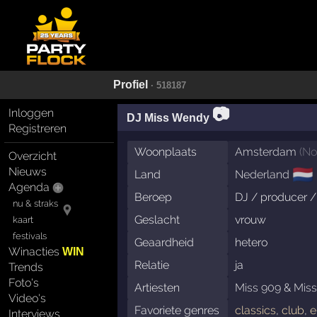
Profiel
· 518187
📷
Inloggen
DJ Miss Wendy
Registreren
Woonplaats
Amsterdam
(
No
Overzicht
Nieuws
🇳🇱
Land
Nederland
Agenda
Beroep
DJ / producer /
nu & straks
Geslacht
vrouw
kaart
festivals
Geaardheid
hetero
Winacties
WIN
Relatie
ja
Trends
Foto's
Artiesten
Miss 909
&
Mis
Video's
Favoriete genres
classics
,
club
,
e
Interviews