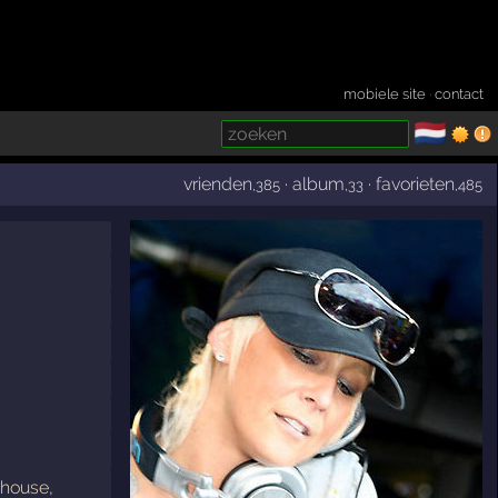
mobiele site
·
contact
🇳🇱
­
vrienden
·
album
·
favorieten
,385
,33
,485
 house
,