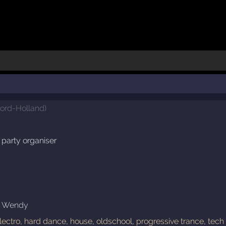
ord-Holland
)
 party organiser
s Wendy
lectro
,
hard dance
,
house
,
oldschool
,
progressive trance
,
tech