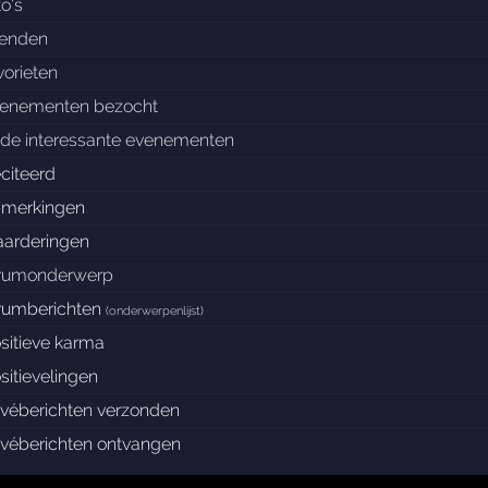
to's
ienden
vorieten
enementen bezocht
de interessante evenementen
citeerd
merkingen
arderingen
rumonderwerp
rumberichten
(
onderwerpenlijst
)
sitieve karma
sitievelingen
ivéberichten verzonden
ivéberichten ontvangen