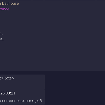
tribal house
trance
m…
om…
…
…
007 00:19
026 03:13
december 2024 om 05:06