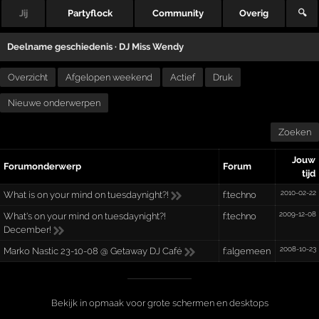
Jij
Partyflock
Community
Overig
🔍
Deelname geschiedenis ·
DJ Miss Wendy
Overzicht
Afgelopen weekend
Actief
Druk
Nieuwe onderwerpen
Zoeken
Jouw
Forumonderwerp
Forum
tijd
2010-02-22
What is on your mind on tuesdaynight?!
f:techno
2009-12-08
What's on your mind on tuesdaynight?!
f:techno
December!
2008-10-23
Marko Nastic 23-10-08 @ Getaway DJ Café
f:algemeen
Bekijk in opmaak voor grote schermen en desktops