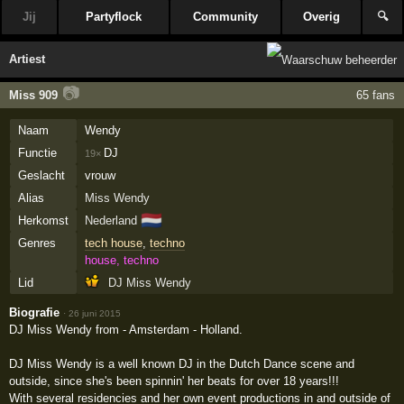
Jij
Partyflock
Community
Overig
🔍
Artiest
📷
Miss 909
65 fans
Naam
Wendy
Functie
DJ
19×
Geslacht
vrouw
Alias
Miss Wendy
🇳🇱
Herkomst
Nederland
Genres
tech house
,
techno
house, techno
Lid
DJ Miss Wendy
Biografie
·
26 juni 2015
DJ Miss Wendy from - Amsterdam - Holland.
DJ Miss Wendy is a well known DJ in the Dutch Dance scene and
outside, since she's been spinnin' her beats for over 18 years!!!
With several residencies and her own event productions in and outside of