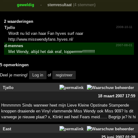
geweldig
·
stemresultaat
(4 stemmen)
2 waarderingen
Tjello
2008-10-11
Wordt nu lid van haar Fan hyves surf naar
http://www.misswendyfans.hyves.nl/
d-mennes
2007-08-01
Met Wendy, altijd het dak eraf, topperrrrrrr!!!!!!!!!!
5 opmerkingen
Deel je mening!
Log in
of
registreer
Tjello
18 maart 2007 17:59
Hmmmmm Sinds wanneer heet mijn Lieve Kleine Opstinate Stampende
knoppen draaiende en Vinyl vlammende Miss Wendy ook Miss 909? Is dit
vanwege je nieuwe plaat? x, Klinkt wel heel Fears meid...... Begrijp je? hi hi
East
25 juni 2007 01:28