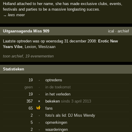
Holland attached to her name, she has made exclusive clubs, events,
festivals and parties to be a massive longlasting succes.
→ lees meer
Uitgaansagenda Miss 909
ical
·
archief
Laatste optreden was op woensdag 31 december 2008:
Erotic New
Years Vibe
,
Lexion
,
Westzaan
toon archief, 19 evenementen
Statistieken
19
·
optredens
geen
·
in de toekomst
19
·
in het verleden
357
×
bekeken
sinds 3 april 2013
65
fans
2
·
foto's als lid: DJ Miss Wendy
5
·
opmerkingen
2
·
waarderingen