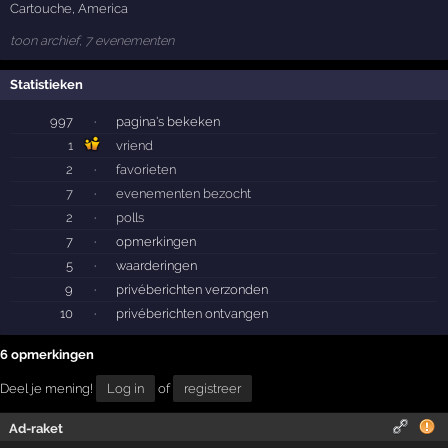
Cartouche
,
America
toon archief, 7 evenementen
Statistieken
997
·
pagina's bekeken
1
vriend
2
·
favorieten
7
·
evenementen bezocht
2
·
polls
7
·
opmerkingen
5
·
waarderingen
9
·
privéberichten verzonden
10
·
privéberichten ontvangen
6 opmerkingen
Deel je mening!
Log in
of
registreer
Ad-raket