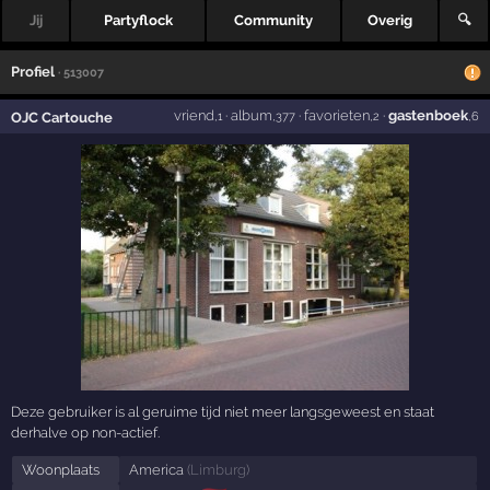
Jij
Partyflock
Community
Overig
🔍
Profiel
· 513007
vriend
·
album
·
favorieten
·
gastenboek
OJC Cartouche
,1
,377
,2
,6
Deze gebruiker is al geruime tijd niet meer langsgeweest en staat
derhalve op non-actief.
Woonplaats
America
(
Limburg
)