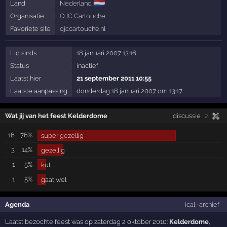
🇳🇱
Land
Nederland
Organisatie
OJC Cartouche
Favoriete site
ojccartouche.nl
Lid sinds
18 januari 2007 13:16
Status
inactief
Laatst hier
21 september 2011 10:55
Laatste aanpassing
donderdag 18 januari 2007 om 13:17
Wat jij van het feest Kelderdome
discussie
· 2
16
76%
super gezellig
3
14%
gezellig
1
5%
kut
1
5%
gaat wel
Agenda
ical
·
archief
Laatst bezochte feest was op zaterdag 2 oktober 2010:
Kelderdome
,