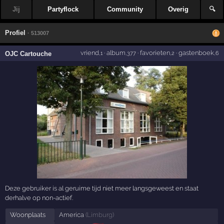
Jij
Partyflock
Community
Overig
🔍
Profiel
· 513007
vriend
·
album
·
favorieten
·
gastenboek
OJC Cartouche
,1
,377
,2
,6
Deze gebruiker is al geruime tijd niet meer langsgeweest en staat
derhalve op non-actief.
Woonplaats
America
(
Limburg
)