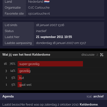
🇳🇱
Land
Nederland
Organisatie
OJC Cartouche
Favoriete site
ojccartouche.nl
Lid sinds
18 januari 2007 13:16
Status
inactief
Laatst hier
21 september 2011 10:55
Laatste aanpassing
donderdag 18 januari 2007 om 13:17
Wat jij van het feest Kelderdome
discussie
· 2
16
76%
super gezellig
3
14%
gezellig
1
5%
kut
1
5%
gaat wel
Agenda
ical
·
archief
Laatst bezochte feest was op zaterdag 2 oktober 2010:
Kelderdome
,