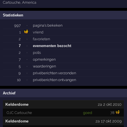
Cartouche
,
America
Statistieken
997
·
pagina's bekeken
1
vriend
2
·
favorieten
7
·
evenementen bezocht
2
·
polls
7
·
opmerkingen
5
·
waarderingen
9
·
privéberichten verzonden
10
·
privéberichten ontvangen
Archief
Kelderdome
za 2 okt 2010
OJC Cartouche
goed
78
Kelderdome
za 17 okt 2009