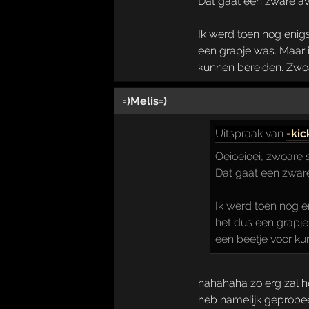
Dat gaat een zware av
Ik werd toen nog enigs
een grapje was. Maar ik
kunnen bereiden. Zwoa
=)Melis=)
Uitspraak
van
-kic
Oeioeioei, zwoare s
Dat gaat een zware
Ik werd toen nog e
het dus een grapje 
een beetje voor ku
hahahaha zo erg zal he
heb namelijk geprobe