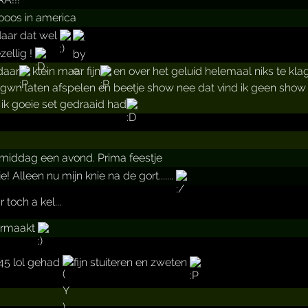
 looos in america
daar dat wel
ellig !
daar
klein maar fijn
en over het geluid helemaal niks te kla
gwn laten afspelen en beetje show nee dat vind ik geen sho
 ik goeie set gedraaid had
 middag een avond. Prima feestje
e! Alleen nu mijn knie na de gort.......
r toch a kel...
ermaakt
.45 lol gehad
fijn stuiteren en zweten