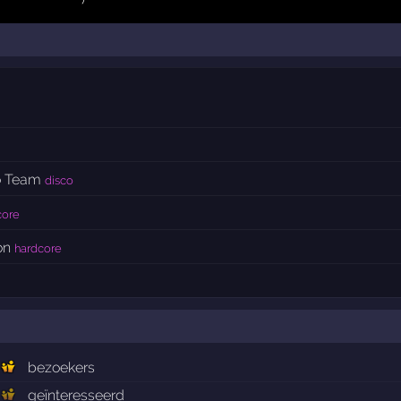
o Team
disco
core
on
hardcore
bezoekers
geïnteresseerd