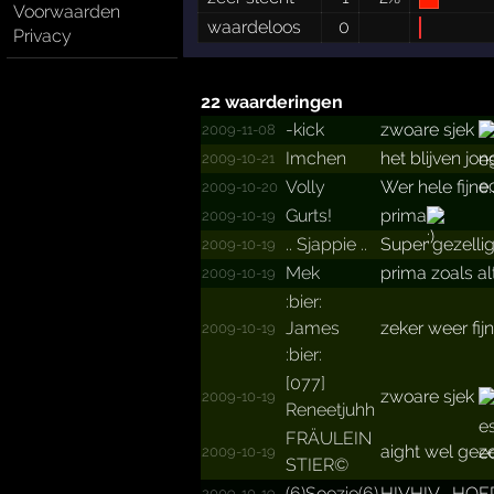
Voorwaarden
waardeloos
0
Privacy
22 waarderingen
-kick
zwoare sjek
2009-11-08
Imchen
het blijven jo
2009-10-21
Volly
Wer hele fijne
2009-10-20
Gurts!
prima
2009-10-19
..­ Sjappie ..­
Super gezellig..
2009-10-19
Mek
prima zoals alt
2009-10-19
:bier:
James
zeker weer fijn
2009-10-19
:bier:
[077]
zwoare sjek
2009-10-19
Reneetjuhh
FRÄULEIN
aight wel geze
2009-10-19
STIER©
(6)Soezie(6)
HIVHIV....HOER
2009-10-19