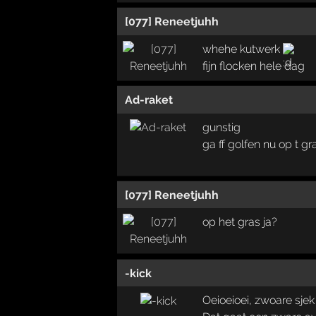
[077] Reneetjuhh
whehe kutwerk
fijn flocken hele dag
Ad-raket
gunstig
ga ff golfen nu op t gr
[077] Reneetjuhh
op het gras ja?
-kick
Oeioeioei, zwoare sjek 