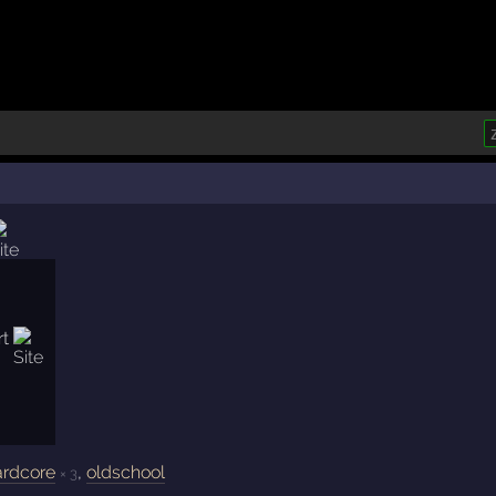
hardcore
,
oldschool
× 3