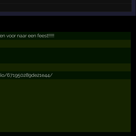
voor naar een feest!!!!!
udio/671950289de21e44/