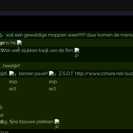
wat een geweldige moppen weer!!!!!! daar komen de mensen 
ngens he
.. Wel veel stukken kwijt van de flim
.heerlijk!!
ijd!,
binnen pave!!
Z.S.D.T: http://www.zshare.net/a
llig, fijne blauwe plekken
A!!!