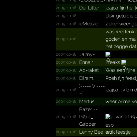
Der Litter
joajoa fijn he,
2009-10-18
Lkkr geluidje 
2009-10-18
=)Melis=)
Zeker weer gez
2009-10-18
was wel leuk 
gooien en ma 
2009-10-18
het zegge dat
Jaimy-
2009-10-18
Ennair
Freaks
2009-10-18
Ad-raket
Was een fijne
2009-10-18
Eilram.
Poeh fijn feestj
2009-10-18
)----- V ----
joajoa.. Ik bin d
2009-10-18
-(
Mertus
weer prima v
2009-10-18
Bazer =­
P@­ra_­
van af 19
2009-10-18
Gabber
Lenny Bee
leuk feestje
2009-10-18