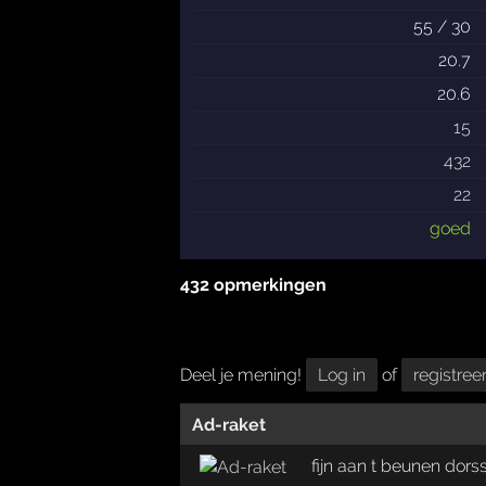
55 / 30
20.7
20.6
15
432
22
goed
432 opmerkingen
Deel je mening!
Log in
of
registree
Ad-raket
fijn aan t beunen dors