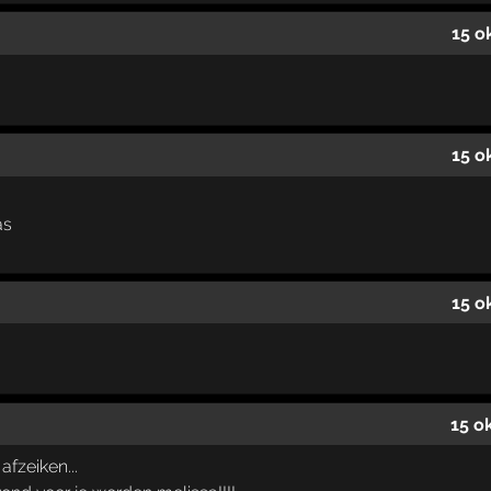
15 o
15 o
as
15 o
15 o
afzeiken...