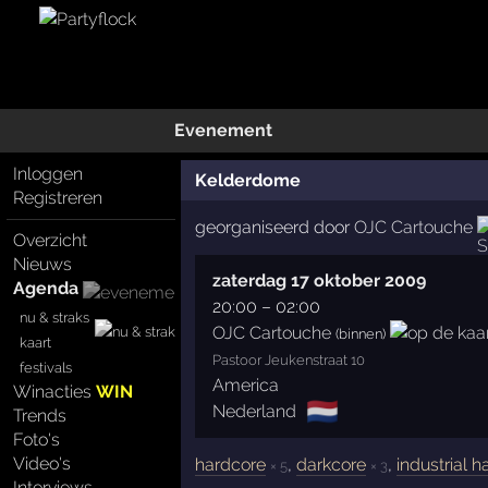
Evenement
Inloggen
Kelderdome
Registreren
georganiseerd door
OJC Cartouche
Overzicht
Nieuws
zaterdag 17 oktober 2009
Agenda
20:00
–
02:00
nu & straks
OJC Cartouche
(binnen)
kaart
Pastoor Jeukenstraat 10
festivals
America
Winacties
WIN
🇳🇱
Nederland
Trends
Foto's
Video's
hardcore
,
darkcore
,
industrial 
× 5
× 3
Interviews