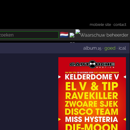
mobiele site
·
contact
🇳🇱
­
album
·
goed
·
ical
,15