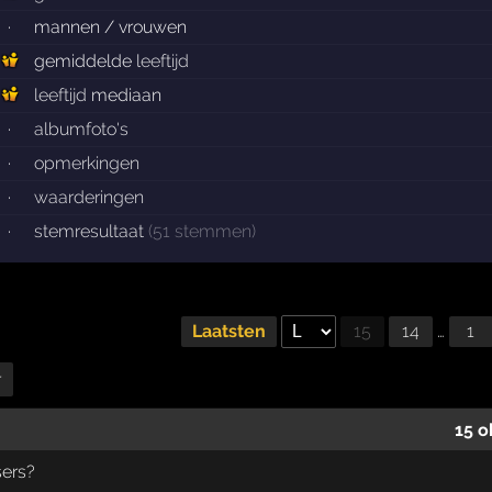
·
mannen / vrouwen
gemiddelde
leeftijd
leeftijd
mediaan
·
albumfoto's
·
opmerkingen
·
waarderingen
·
stemresultaat
(51 stemmen)
Laatsten
15
14
…
1
r
15 o
sers?