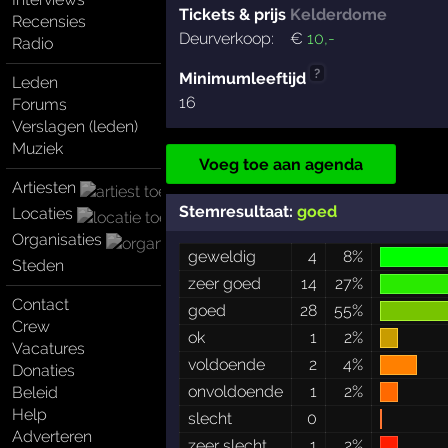
Tickets & prijs
Kelderdome
Recensies
Deurverkoop:
€
10
,-
Radio
?
Minimumleeftijd
Leden
16
Forums
Verslagen (leden)
Muziek
Voeg toe aan agenda
Artiesten
Stemresultaat:
goed
Locaties
Organisaties
geweldig
4
8%
Steden
zeer goed
14
27%
Contact
goed
28
55%
Crew
ok
1
2%
Vacatures
voldoende
2
4%
Donaties
onvoldoende
1
2%
Beleid
Help
slecht
0
Adverteren
zeer slecht
1
2%