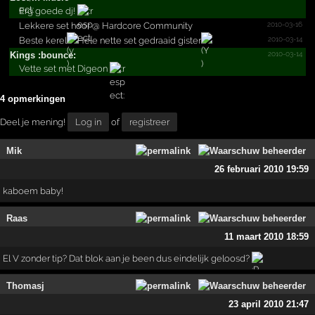
Erg goede dj!
2010-03-16
Lekkere set hoor @ Hardcore Community
2010-03-14
Beste kerel
Hele nette set gedraaid gister
2010-03-14
Kings :bounce:
Vette set met Digeon
4 opmerkingen
Deel je mening!
Log in
of
registreer
Mik
26 februari 2010 19:59
kaboem baby!
Raas
11 maart 2010 18:59
El V zonder tip? Dat blok aan je been dus eindelijk geloosd?
Thomasj
23 april 2010 21:47