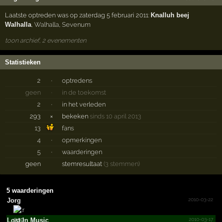
Laatste optreden was op zaterdag 5 februari 2011:
Knalluh beej
Walhalla
,
Walhalla
,
Sevenum
toon archief, 2 evenementen
Statistieken
2
·
optredens
geen
·
in de toekomst
2
·
in het verleden
293
×
bekeken
sinds 10 april 2013
13
fans
4
·
opmerkingen
5
·
waarderingen
geen
stemresultaat
(3 stemmen)
5 waarderingen
2010-03-22
Jorg
2010-03-17
Lost In Music