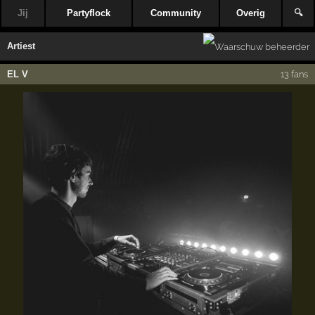
Jij
Partyflock
Community
Overig
🔍
Artiest
EL V
13 fans