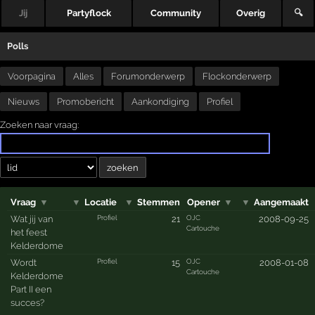
Jij
Partyflock
Community
Overig
🔍
Polls
Voorpagina
Alles
Forumonderwerp
Flockonderwerp
Nieuws
Promobericht
Aankondiging
Profiel
Zoeken naar vraag:
Vraag
▼
▼
Locatie
▼
Stemmen
Opener
▼
▼
Aangemaakt
Profiel
OJC
Wat jij van
21
2008-09-25
Cartouche
het feest
Kelderdome
Profiel
OJC
Wordt
15
2008-01-08
Cartouche
Kelderdome
Part II een
succes?