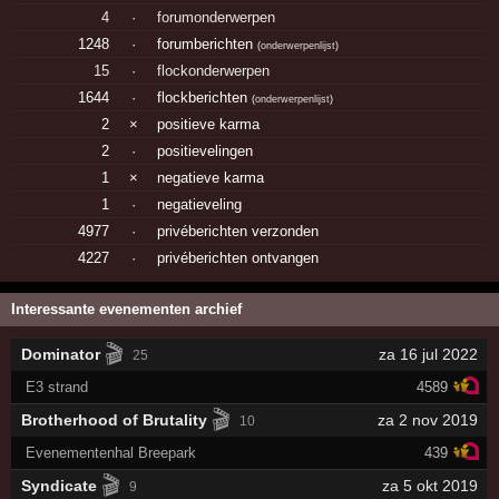
4
·
forumonderwerpen
1248
·
forumberichten
(
onderwerpenlijst
)
15
·
flockonderwerpen
1644
·
flockberichten
(
onderwerpenlijst
)
2
×
positieve karma
2
·
positievelingen
1
×
negatieve karma
1
·
negatieveling
4977
·
privéberichten verzonden
4227
·
privéberichten ontvangen
Interessante evenementen archief
🎬
Dominator
za 16 jul 2022
25
E3 strand
4589
🎬
Brotherhood of Brutality
za 2 nov 2019
10
Evenementenhal Breepark
439
🎬
Syndicate
za 5 okt 2019
9