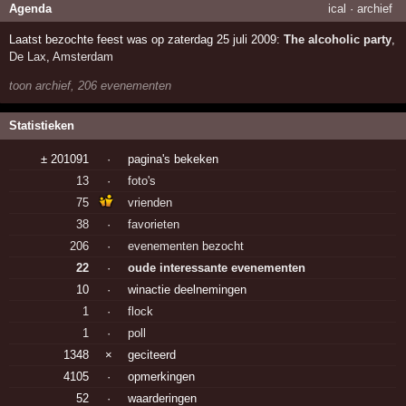
Agenda
ical
·
archief
Laatst bezochte feest was op zaterdag 25 juli 2009:
The alcoholic party
,
De Lax
,
Amsterdam
toon archief, 206 evenementen
Statistieken
± 201091
·
pagina's bekeken
13
·
foto's
75
vrienden
38
·
favorieten
206
·
evenementen bezocht
22
·
oude interessante evenementen
10
·
winactie deelnemingen
1
·
flock
1
·
poll
1348
×
geciteerd
4105
·
opmerkingen
52
·
waarderingen