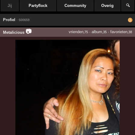
Jij
Partyflock
Community
Overig
🔍
Profiel
· 500659
📷
vrienden
·
album
·
favorieten
Metalicious
,75
,35
,38