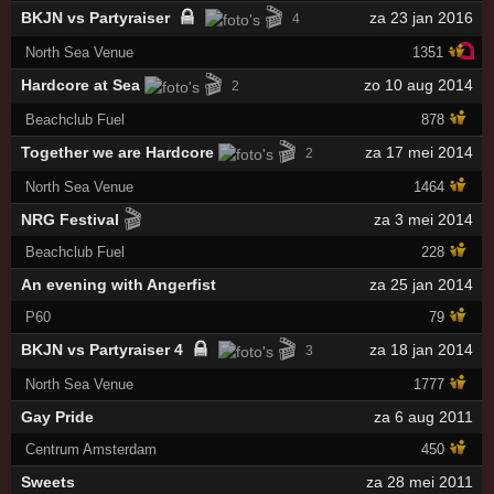
🎬
BKJN vs Partyraiser
za 23 jan 2016
4
North Sea Venue
1351
🎬
Hardcore at Sea
zo 10 aug 2014
2
Beachclub Fuel
878
🎬
Together we are Hardcore
za 17 mei 2014
2
North Sea Venue
1464
🎬
NRG Festival
za 3 mei 2014
Beachclub Fuel
228
An evening with Angerfist
za 25 jan 2014
P60
79
🎬
BKJN vs Partyraiser 4
za 18 jan 2014
3
North Sea Venue
1777
Gay Pride
za 6 aug 2011
Centrum Amsterdam
450
Sweets
za 28 mei 2011