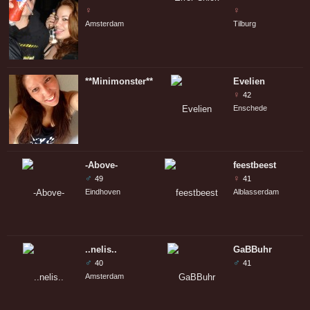
♀
♀
Amsterdam
Tilburg
**Minimonster**
Evelien
♀
42
Enschede
-Above-
feestbeest
♂
♀
49
41
Eindhoven
Alblasserdam
..nelis..
GaBBuhr
♂
♂
40
41
Amsterdam