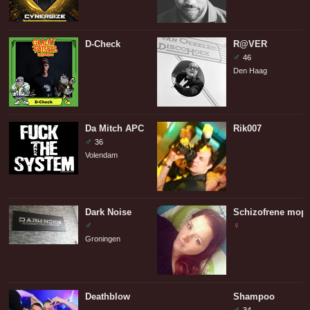
D-Check
R@VER
♂
46
Den Haag
Da Mitch APC
Rik007
♂
36
Volendam
Dark Noise
Schizofrene mopp
♂
♀
Groningen
Deathblow
Shampoo
♂
34