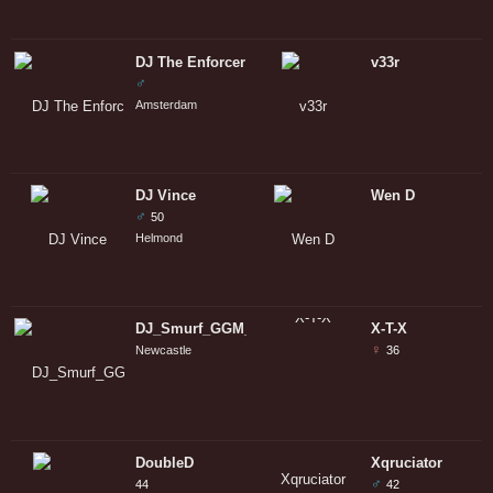
DJ The Enforcer
v33r
♂
Amsterdam
DJ Vince
Wen D
♂
50
Helmond
DJ_Smurf_GGM_UK
X-T-X
♀
Newcastle
36
DoubleD
Xqruciator
♂
44
42