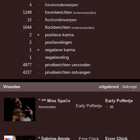
4
·
forumonderwerpen
1248
·
forumberichten
(
onderwerpenlijst
)
15
·
flockonderwerpen
1644
·
flockberichten
(
onderwerpenlijst
)
2
×
positieve karma
2
·
positievelingen
1
×
negatieve karma
1
·
negatieveling
4977
·
privéberichten verzonden
4227
·
privéberichten ontvangen
Vrienden
uitgebreid
·
beknopt
" º²º Miss Spa©ejes
º²º "
Early Poffertje
♀
Amsterdam
36
* Sabrina Amsterdam *
Error Chick