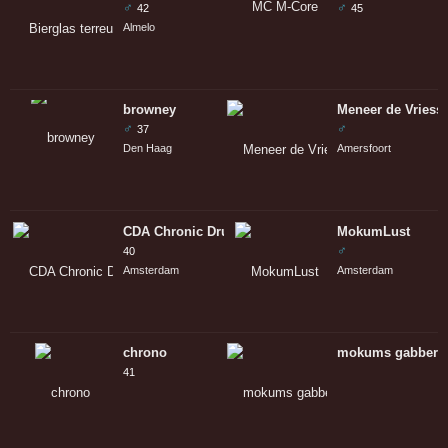
♂
♂
42
45
Almelo
browney
Meneer de Vriess
♂
♂
37
Den Haag
Amersfoort
CDA Chronic Drug Abuser
MokumLust
♂
40
Amsterdam
Amsterdam
chrono
mokums gabbertj
41