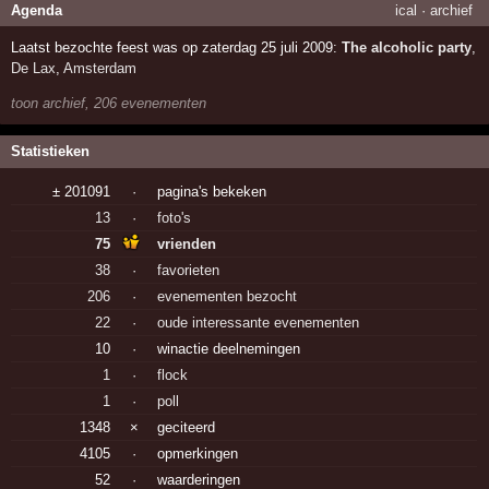
Agenda
ical
·
archief
Laatst bezochte feest was op zaterdag 25 juli 2009:
The alcoholic party
,
De Lax
,
Amsterdam
toon archief, 206 evenementen
Statistieken
± 201091
·
pagina's bekeken
13
·
foto's
75
vrienden
38
·
favorieten
206
·
evenementen bezocht
22
·
oude interessante evenementen
10
·
winactie deelnemingen
1
·
flock
1
·
poll
1348
×
geciteerd
4105
·
opmerkingen
52
·
waarderingen