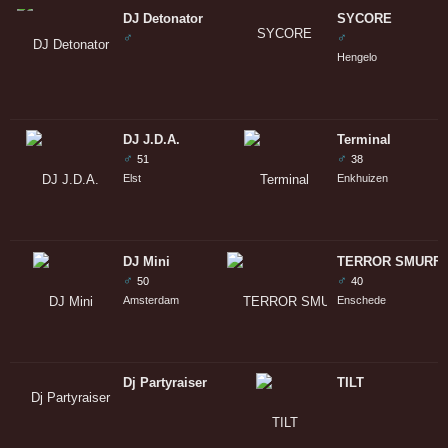
DJ Detonator
SYCORE
♂
♂
Hengelo
DJ J.D.A.
Terminal
♂
♂
51
38
Elst
Enkhuizen
DJ Mini
TERROR SMURFJ
♂
♂
50
40
Amsterdam
Enschede
Dj Partyraiser
TILT