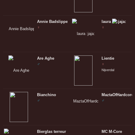
Annie Badslipper
laura
♀
♀
Are Aghe
Lientie
♂
♀
Nijverdal
Bianchino
MaztaOfHardcore
♂
♂
Bierglas terreur
MC M-Core