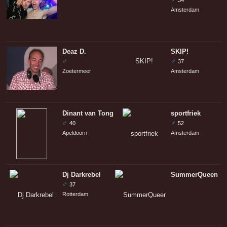
Amsterdam
Deaz D.
SKIP!
♂
♂
37
Zoetermeer
Amsterdam
Dinant van Tongeren
sportfriek
♂
♂
40
52
Apeldoorn
Amsterdam
Dj Darkrebel
SummerQueen
♂
37
Rotterdam