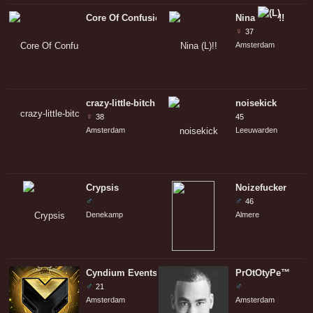
Core Of Confusion
Nina
!!
♀
37
Amsterdam
crazy-little-bitch
noisekick
♀
38
45
Amsterdam
Leeuwarden
Crypsis
Noizefucker
♂
♂
46
Denekamp
Almere
Cyndium Events
PrOtOtyPe™
♂
♂
21
Amsterdam
Amsterdam