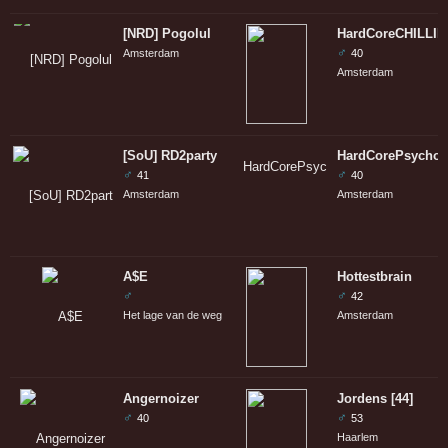
[NRD] Pogolul
HardCoreCHILLIE
♂
Amsterdam
40
Amsterdam
[SoU] RD2party
HardCorePsycho
♂
♂
41
40
Amsterdam
Amsterdam
A$E
Hottestbrain
♂
♂
42
Het lage van de weg
Amsterdam
Angernoizer
Jordens [44]
♂
♂
40
53
Haarlem