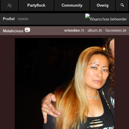
Jij
Partyflock
Community
Overig
🔍
Profiel
· 500659
📷
vrienden
·
album
·
favorieten
Metalicious
,75
,35
,38