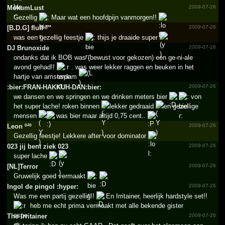
MokumLust
2009-07-26
Gezellig
Maar wat een hoofdpijn vanmorgen!!
[B.­D.­G] fluff ™
2009-07-26
was een gezellig feestje
thijs je draaide super
DJ Brunoxide
2009-07-26
ondanks dat ik BOB was (bewust voor gekozen) een ge-ni-ale
avond gehad!!
. was weer lekker raggen en beuken in het
hartje van amsterdam
:bier:FRAN-HAKKUH-DAN:bier:
2009-07-26
we dansen en we springen en we drinken meters bier
von
het super lache! roken binnen
lekker gedraaid
en gezellige
mensen
was bier maar altijd 0,75 cent..
Leon º²º
2009-07-26
Gezellig feestje! Lekkere after voor dominator
023 jij bent ziek 023
2009-07-26
super lache
[NL]Terror
2009-07-26
Gruwelijk goed vermaakt
Ingol de pingol :hyper:
2009-07-26
Was me een partij gezellig!!
En Irritainer, heerlijk hardstyle set!!
heb me echt prima vermaakt met alle bekende gister
The Irritainer
2009-07-26