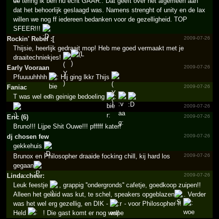
de tering ik ben nu echt GAAR.. Dat geeft over het algemeen aan
dat het behoorlijk geslaagd was. Namens strenght of unity en de lax
willen we nog ff iedereen bedanken voor de gezelligheid. TOP
SFEER!!!
Rockin' Rebel :[
2009-07-26
Thijsie, heerlijk gedraait mop! Heb me goed vermaakt met je
draaitechniekjes!
Early Vooraan
2009-07-26
Pfuuuuhhhh
Hij ging lkkr Thijs
Faniac
2009-07-26
T was wel een geinige bedoeling
2009-07-26
Eric (6)
2009-07-26
Bruno!!! Lijpe Shit Ouwe!!! pfffff kater!
dj chosen few
2009-07-26
gekkehuis
Brunox en Philosopher draaide focking chill, kij hard los
2009-07-26
gegaan
Linda:cheer:
2009-07-26
Leuk feestje
, grappig ''ondergronds'' cafetje, goedkoop zuipen!!
Alleen het geluid was kut, te schel, speakers opgeblazen
.. Verder
was het wel erg gezellig, en DIK -
- voor Philosopher !!
Held
! Die gast komt er nog wel!