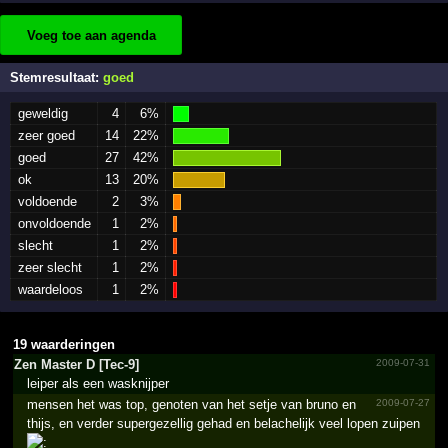
Voeg toe aan agenda
Stemresultaat:
goed
geweldig
4
6%
zeer goed
14
22%
goed
27
42%
ok
13
20%
voldoende
2
3%
onvoldoende
1
2%
slecht
1
2%
zeer slecht
1
2%
waardeloos
1
2%
19 waarderingen
Zen Master D [Tec-9]
2009-07-31
leiper als een wasknijper
mensen het was top, genoten van het setje van bruno en
2009-07-27
thijs, en verder supergezellig gehad en belachelijk veel lopen zuipen