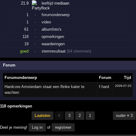
21.9
leeftijd
mediaan
1
·
forumonderwerp
1
·
video
61
·
albumfoto's
118
·
opmerkingen
19
·
waarderingen
goed
·
stemresultaat
(64 stemmen)
Forum
Forumonderwerp
Forum
Tijd
2009-07-25
Hardcore Amsterdam staat een flinke kater te
f:hard
wachten
118 opmerkingen
Laatsten
4
3
2
1
ouder ≡ 3
Deel je mening!
Log in
of
registreer