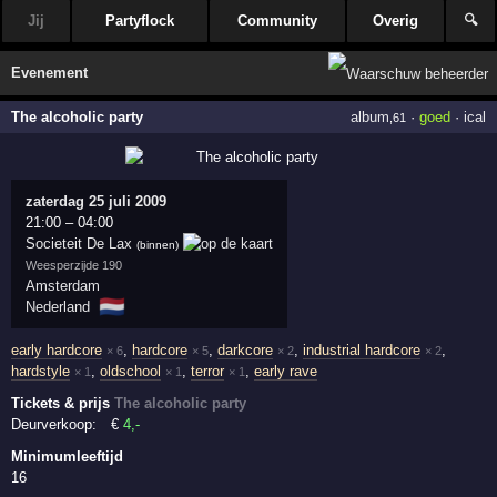
Jij
Partyflock
Community
Overig
🔍
Evenement
The alcoholic party
album
·
goed
·
ical
,61
zaterdag 25 juli 2009
21:00
–
04:00
Societeit De Lax
(binnen)
Weesperzijde 190
Amsterdam
🇳🇱
Nederland
early hardcore
,
hardcore
,
darkcore
,
industrial hardcore
,
× 6
× 5
× 2
× 2
hardstyle
,
oldschool
,
terror
,
early rave
× 1
× 1
× 1
Tickets & prijs
The alcoholic party
Deurverkoop:
€
4
,-
Minimumleeftijd
16