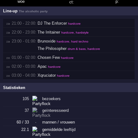
Line-up
The alcoholic party
21:00 - 22:00:
DJ The Enforcer
za 
hardcore
22:00 - 23:00:
The Irritainer
za 
hardcore, hardstyle
23:00 - 01:00:
Brunoxide
za 
hardcore, hard techno
The Philosopher
drum & bass, hardcore
01:00 - 02:00:
Chosen Few
zo 
hardcore
02:00 - 03:00:
Apac
zo 
hardcore
03:00 - 04:00:
Xqruciator
zo 
hardcore
Statistieken
105
bezoekers
37
geïnteresseerd
60 / 33
·
mannen / vrouwen
22.1
gemiddelde
leeftijd