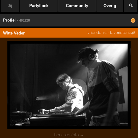
Jij
Partyflock
Community
Overig
🔍
Profiel
· 491128
vrienden
·
favorieten
Witte Veder
,12
,248
berichtenfoto →