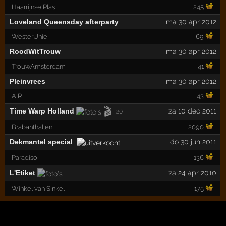
Haarrijnse Plas
245
Loveland Queensday afterparty
ma 30 apr 2012
WesterUnie
69
RoodWitTrouw
ma 30 apr 2012
TrouwAmsterdam
41
Pleinvrees
ma 30 apr 2012
AIR
43
🎬
Time Warp Holland
za 10 dec 2011
20
Brabanthallen
2090
Dekmantel special
do 30 jun 2011
Paradiso
136
L'Etiket
za 24 apr 2010
Winkel van Sinkel
175