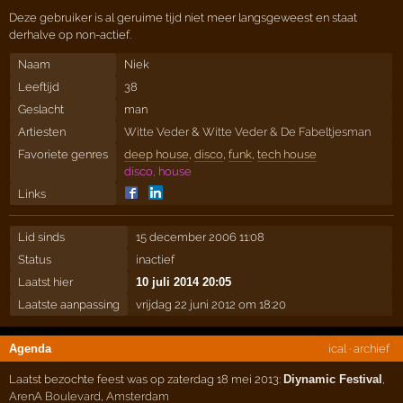
Deze gebruiker is al geruime tijd niet meer langsgeweest en staat
derhalve op non-actief.
Naam
Niek
Leeftijd
38
Geslacht
man
Artiesten
Witte Veder
&
Witte Veder & De Fabeltjesman
Favoriete genres
deep house
,
disco
,
funk
,
tech house
disco, house
Links
Lid sinds
15 december 2006 11:08
Status
inactief
Laatst hier
10 juli 2014 20:05
Laatste aanpassing
vrijdag 22 juni 2012 om 18:20
Agenda
ical
·
archief
Laatst bezochte feest was op zaterdag 18 mei 2013:
Diynamic Festival
,
ArenA Boulevard
,
Amsterdam