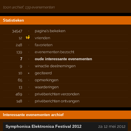
toon archief, 139 evenementen
Statistieken
34547
·
pagina's bekeken
12
vrienden
248
·
favorieten
139
·
evenementen bezocht
7
·
oude interessante evenementen
9
·
winactie deelnemingen
10
×
geciteerd
65
·
opmerkingen
13
·
waarderingen
469
·
privéberichten verzonden
148
·
privéberichten ontvangen
Interessante evenementen archief
Symphonica Elektronica Festival 2012
za 12 mei 2012