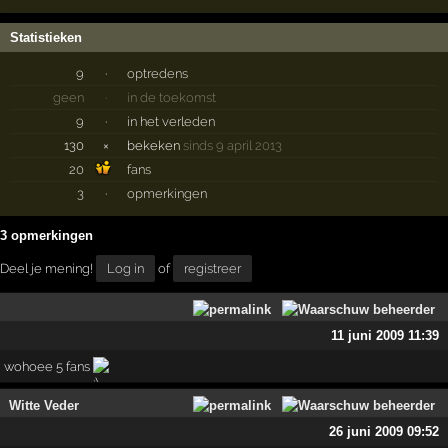
Statistieken
9
·
optredens
geen
·
in de toekomst
9
·
in het verleden
130
×
bekeken
sinds 9 april 2013
20
fans
3
·
opmerkingen
3 opmerkingen
Deel je mening!
Log in
of
registreer
11 juni 2009 11:39
wohoee 5 fans
Witte Veder
26 juni 2009 09:52