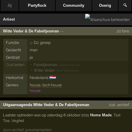
Jij
Partyflock
Community
Overig
🔍
Artiest
Witte Veder & De Fabeltjesman
—
20 fans
Functie
DJ, groep
9×
Geslacht
man
Gestopt
ja
Oud leden
Fabeltjesman
,
Joachim Gevers
Witte Veder
,
Niek Wittenberg
🇳🇱
Herkomst
Nederland
Genres
house
,
tech house
house
Uitgaansagenda Witte Veder & De Fabeltjesman
ical
·
archief
Laatste optreden was op zaterdag 8 oktober 2011:
Home Made
,
Tast
Toe
,
Veghel
toon archief, 9 evenementen