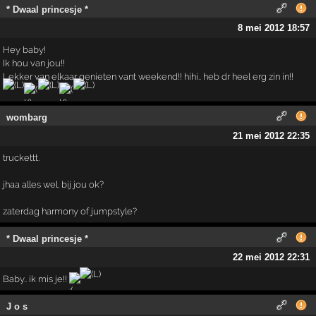
* Dwaal princesje *
8 mei 2012 18:57
Hey baby!
Ik hou van jou!!
Lekker van elkaar genieten vant weekend!! hihi.. heb dr heel erg zin in!!
wombarg
21 mei 2012 22:35
truckettt.
jhaa alles wel. bij jou ok?
zaterdag harmony of jumpstyle?
* Dwaal princesje *
22 mei 2012 22:31
Baby.. ik mis je!!
J o s