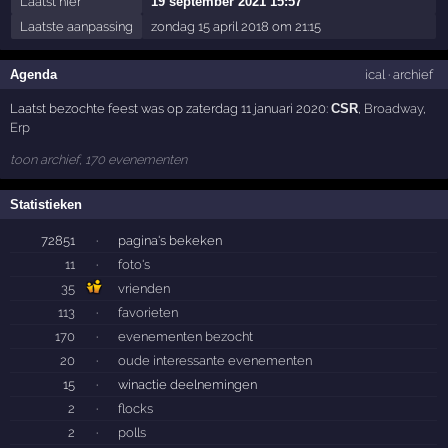
Laatst hier
19 september 2021 15:57
Laatste aanpassing
zondag 15 april 2018 om 21:15
Agenda
ical
·
archief
Laatst bezochte feest was op zaterdag 11 januari 2020:
CSR
,
Broadway
,
Erp
toon archief, 170 evenementen
Statistieken
72851
·
pagina's bekeken
11
·
foto's
35
vrienden
113
·
favorieten
170
·
evenementen bezocht
20
·
oude interessante evenementen
15
·
winactie deelnemingen
2
·
flocks
2
·
polls