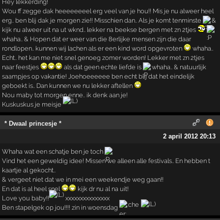
Hey lekkerding!
Wou ff zegge dak heeeeeeeel erg veel van je hou!! Mis je nu alweer heel
erg.. ben blij dak je morgen zie!! Misschien dan.. Als je komt tenminste
&
kijk nu alweer uit na ut wknd.. lekker na beekse bergen met zn 2tjes
whaha.. & Hopen dat er weer van die 8erlijke mensen zijn die daar
rondlopen.. kunnen wij lachen als er een kind word opgevroten
whaha..
Echt.. het kan me niet snel genoeg zomer worden! Lekker met zn 2tjes
naar feestjes
als dat geen echte liefde is
whaha.. & natuurlijk
saampjes op vakantie! Joehoeeeeee ben echt blij dat het eindelijk
geboekt is.. Dan kunnen we nu lekker aftellen
Nou maby tot morgen enne.. ik denk aan je!
Kuskuskus je meisje
* Dwaal princesje *
2 april 2012 20:13
Whaha wat een schatje ben je toch
Vind het een geweldig idee! Missen we alleen alle festivals.. En hebben t
kaartje al gekocht..
& vergeet niet dat we in mei een weekendje weg gaan!!
En dat is al heel snel
kijk dr nu al na uit!
Love you baby!!
xxxxxxxxxxxxxxx
Ben stapelgek op jou!!!! zin in woensdag