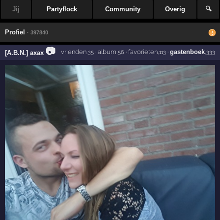
Jij
Partyflock
Community
Overig
🔍
Profiel
· 397840
📷
vrienden
·
album
·
favorieten
·
gastenboek
[A.B.N.] axax
,35
,56
,113
,333