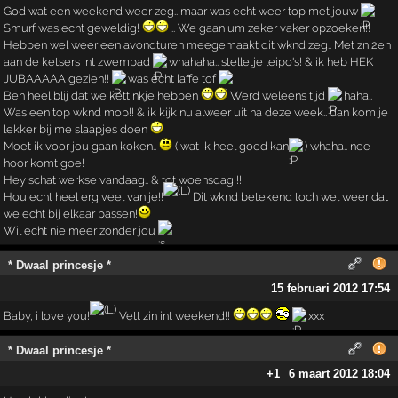
God wat een weekend weer zeg.. maar was echt weer top met jouw
Smurf was echt geweldig!
.. We gaan um zeker vaker opzoeken!!
Hebben wel weer een avondturen meegemaakt dit wknd zeg.. Met zn 2en
aan de ketsers int zwembad
whahaha.. stelletje leipo's! & ik heb HEK
JUBAAAAA gezien!!
was echt laffe tof
Ben heel blij dat we kettinkje hebben
Werd weleens tijd
haha..
Was een top wknd mop!! & ik kijk nu alweer uit na deze week.. dan kom je
lekker bij me slaapjes doen
Moet ik voor jou gaan koken..
( wat ik heel goed kan
) whaha.. nee
hoor komt goe!
Hey schat werkse vandaag.. & tot woensdag!!!
Hou echt heel erg veel van je!!
Dit wknd betekend toch wel weer dat
we echt bij elkaar passen!
Wil echt nie meer zonder jou
* Dwaal princesje *
15 februari 2012 17:54
Baby, i love you!
Vett zin int weekend!!
xxx
* Dwaal princesje *
+1
6 maart 2012 18:04