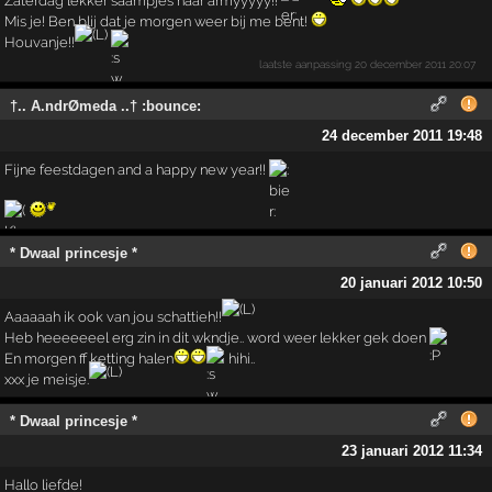
Zaterdag lekker saampjes naar armyyyyy!!
Mis je! Ben blij dat je morgen weer bij me bent!
Houvanje!!
laatste aanpassing
20 december 2011 20:07
†.. A.ndrØmeda ..† :bounce:
24 december 2011 19:48
Fijne feestdagen and a happy new year!!
* Dwaal princesje *
20 januari 2012 10:50
Aaaaaah ik ook van jou schattieh!!
Heb heeeeeeel erg zin in dit wkndje.. word weer lekker gek doen
En morgen ff ketting halen
hihi..
xxx je meisje.
* Dwaal princesje *
23 januari 2012 11:34
Hallo liefde!