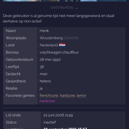
berichtenfoto →
Deze gebruiker is al geruime tijd niet meer langsgeweest en staat
derhalve op non-actief.
Naam
Henk
Woonplaats
Woudenberg
(
Utrecht
)
🇳🇱
Land
Nederland
Beroep
vrachtwagen chauffeur
Geboortedatum
28 mei 1990
Leeftijd
36
Geslacht
man
Geaardheid
hetero
Relatie
ja
Favoriete genres
frenchcore
,
hardcore
,
terror
hardcore
Lid sinds
22 juni 2006 11:49
Status
inactief