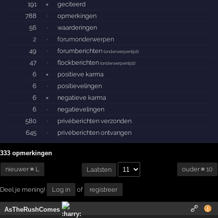
191
×
geciteerd
788
·
opmerkingen
56
·
waarderingen
2
·
forumonderwerpen
49
·
forumberichten
(
onderwerpenlijst
)
47
·
flockberichten
(
onderwerpenlijst
)
6
×
positieve karma
6
·
positievelingen
6
×
negatieve karma
6
·
negatievelingen
580
·
privéberichten verzonden
645
·
privéberichten ontvangen
333 opmerkingen
nieuwer ≡ L
ouder ≡ 10
Laatsten
Deel je mening!
Log in
of
registreer
AsTheRushComes