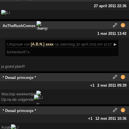
27 april 2011 22:36
AsTheRushComes
1 mei 2011 13:42
Uitspraak
van
[A.B.N.] axax
op zaterdag 30 april 2011 om 12:27:
▶
binnenkort? x
ja goed plan!!!
* Dwaal princesje *
+1
2 mei 2011 09:39
Was top weekendje!
Op na de volgende
* Dwaal princesje *
+1
12 mei 2011 10:36
:kusje
L)