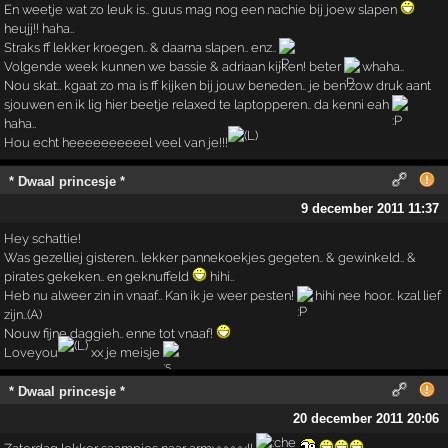
En weetje wat zo leuk is.. guus mag nog een nachie bij joew slapen
heujj!! haha..
Straks ff lekker kroegen.. & daarna slapen.. enz..
Volgende week kunnen we bassie & adriaan kijken! beter
whaha..
Nou skat.. kgaat zo ma is ff kijken bij jouw beneden.. je ben zow druk aant
sjouwen en ik lig hier beetje relaxed te laptopperen.. da kenni eah
haha..
Hou echt heeeeeeeeeel veel van je!!!
* Dwaal princesje *
9 december 2011 11:37
Hey schattie!
Was gezelliej gisteren.. lekker pannekoekjes gegeten.. & gewinkeld.. &
pirates gekeken.. en geknuffeld
hihi..
Heb nu alweer zin in vnaaf.. Kan ik je weer pesten!
hihi nee hoor.. kzal lief
zijn..(A)
Nouw fijne daggieh.. enne tot vnaaf!
Loveyou
xx je meisje
* Dwaal princesje *
20 december 2011 20:06