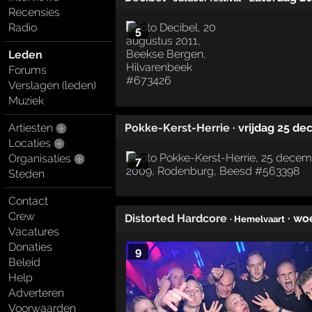
Recensies
Radio
5
Leden
Forums
Verslagen (leden)
Muziek
Pokke-Kerst-Herrie
· vrijdag 25 d
Artiesten
Locaties
Organisaties
7
Steden
Contact
Crew
Distorted Hardcore
· wo
· Hemelvaart
Vacatures
Donaties
9
Beleid
Help
Adverteren
Voorwaarden