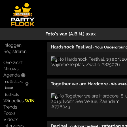
Foto's van
[A.B.N.] axax
Inloggen
Hardshock Festival
· Your Underground
Registreren
1
Overzicht
Nieuws
Agenda
nu & straks
Together we are Hardcore
· We were
kaart
festivals
6
Winacties
WIN
Trends
Foto's
Video's
Interviews
Decibel
· zaterdag 2
· outdoor festival