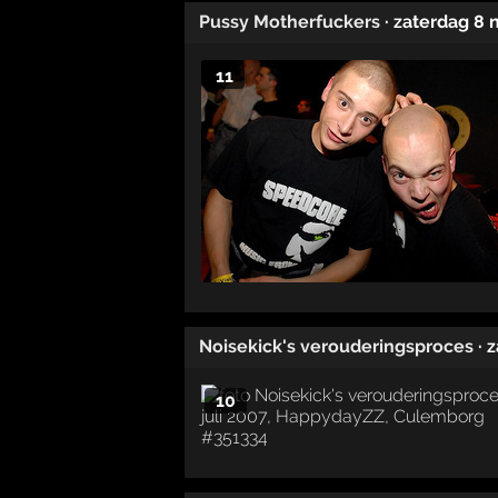
Pussy Motherfuckers
· zaterdag 8
11
Noisekick's verouderingsproces
· 
10