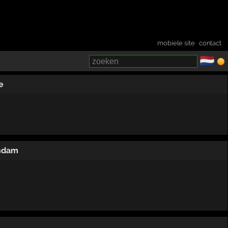
mobiele site
·
contact
🇳🇱
­
e
ndam