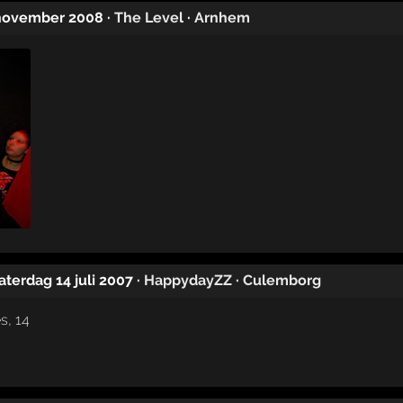
 november 2008
·
The Level
·
Arnhem
zaterdag 14 juli 2007
·
HappydayZZ
·
Culemborg