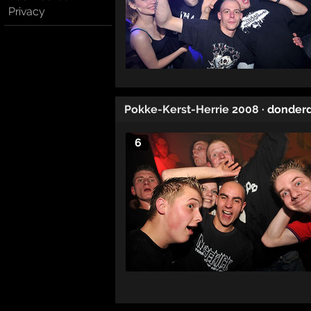
Privacy
Pokke-Kerst-Herrie 2008
· donder
6