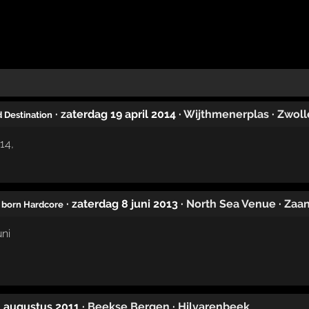
· zaterdag 19 april 2014
·
Wijthmenerplas
·
Zwoll
 Destination
· zaterdag 8 juni 2013
·
North Sea Venue
·
Zaa
 born Hardcore
0 augustus 2011
·
Beekse Bergen
·
Hilvarenbeek