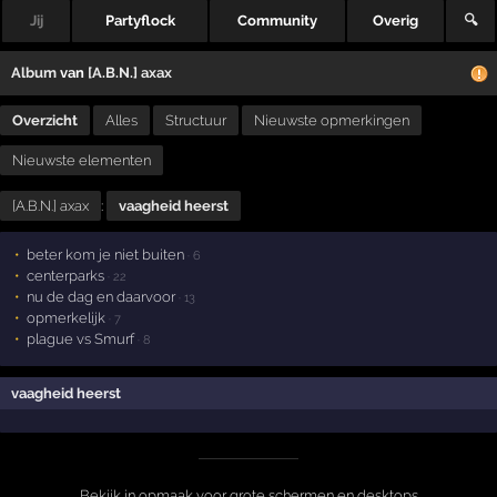
Jij
Partyflock
Community
Overig
🔍
Album
van
[A.B.N.] axax
Overzicht
Alles
Structuur
Nieuwste opmerkingen
Nieuwste elementen
[A.B.N.] axax
:
vaagheid heerst
beter kom je niet buiten
· 6
centerparks
· 22
nu de dag en daarvoor
· 13
opmerkelijk
· 7
plague vs Smurf
· 8
vaagheid heerst
Bekijk in opmaak voor grote schermen en desktops