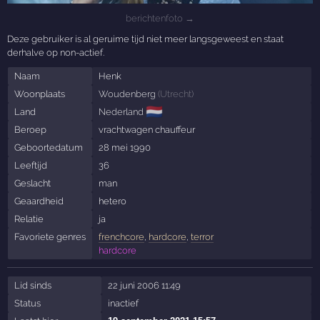
berichtenfoto →
Deze gebruiker is al geruime tijd niet meer langsgeweest en staat
derhalve op non-actief.
Naam
Henk
Woonplaats
Woudenberg
(
Utrecht
)
🇳🇱
Land
Nederland
Beroep
vrachtwagen chauffeur
Geboortedatum
28 mei 1990
Leeftijd
36
Geslacht
man
Geaardheid
hetero
Relatie
ja
Favoriete genres
frenchcore
,
hardcore
,
terror
hardcore
Lid sinds
22 juni 2006 11:49
Status
inactief