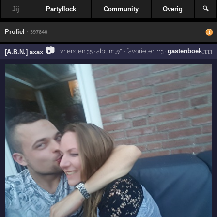
Jij
Partyflock
Community
Overig
🔍
Profiel
· 397840
📷
vrienden
·
album
·
favorieten
·
gastenboek
[A.B.N.] axax
,35
,56
,113
,333