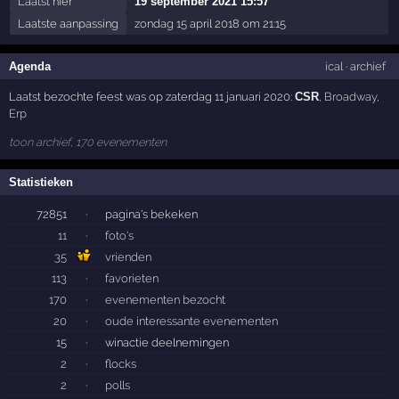
Laatst hier
19 september 2021 15:57
Laatste aanpassing
zondag 15 april 2018 om 21:15
Agenda
ical
·
archief
Laatst bezochte feest was op zaterdag 11 januari 2020:
CSR
,
Broadway
,
Erp
toon archief, 170 evenementen
Statistieken
72851
·
pagina's bekeken
11
·
foto's
35
vrienden
113
·
favorieten
170
·
evenementen bezocht
20
·
oude interessante evenementen
15
·
winactie deelnemingen
2
·
flocks
2
·
polls