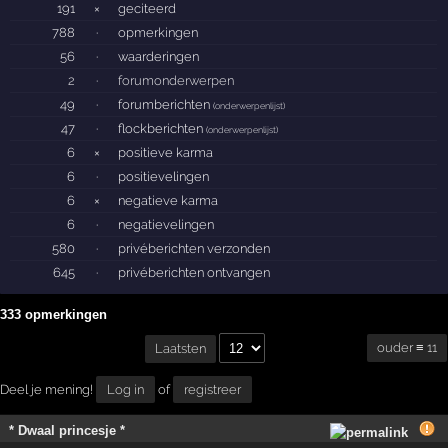
191
×
geciteerd
788
·
opmerkingen
56
·
waarderingen
2
·
forumonderwerpen
49
·
forumberichten
(
onderwerpenlijst
)
47
·
flockberichten
(
onderwerpenlijst
)
6
×
positieve karma
6
·
positievelingen
6
×
negatieve karma
6
·
negatievelingen
580
·
privéberichten verzonden
645
·
privéberichten ontvangen
333 opmerkingen
ouder ≡ 11
Laatsten
Deel je mening!
Log in
of
registreer
* Dwaal princesje *