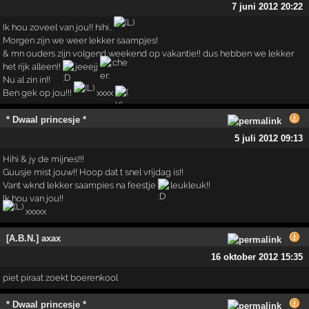
7 juni 2012 20:22
Ik hou zoveel van jou!! hihi..
Morgen zijn we weer lekker saampjes!
& mn ouders zijn volgend weekend op vakantie!! dus hebben we lekker
het rijk alleen!!
jeeejj
Nu al zin in!!
Ben gek op jou!!!
xxxx
* Dwaal princesje *
5 juli 2012 09:13
Hihi & jy de mijnes!!!
Guusje mist jouw!! Hoop dat t snel vrijdag is!!
Vant wknd lekker saampies na feestje
leukleuk!!
Ik hou van jou!!
xxxxx
[A.B.N.] axax
16 oktober 2012 15:35
piet piraat zoekt boerenkool
* Dwaal princesje *