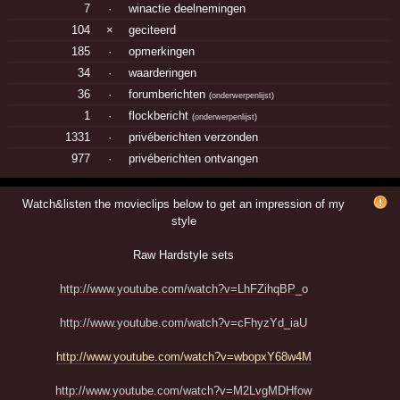
7
·
winactie deelnemingen
104
×
geciteerd
185
·
opmerkingen
34
·
waarderingen
36
·
forumberichten
(
onderwerpenlijst
)
1
·
flockbericht
(
onderwerpenlijst
)
1331
·
privéberichten verzonden
977
·
privéberichten ontvangen
Watch&listen the movieclips below to get an impression of my
style
Raw Hardstyle sets
http://www.youtube.com/watch?v=LhFZihqBP_o
http://www.youtube.com/watch?v=cFhyzYd_iaU
http://www.youtube.com/watch?v=wbopxY68w4M
http://www.youtube.com/watch?v=M2LvgMDHfow