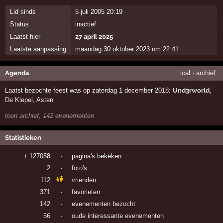
Lid sinds
5 juli 2005 20:19
Status
inactief
Laatst hier
27 april 2025
Laatste aanpassing
maandag 30 oktober 2023 om 22:41
Agenda
ical
·
archief
Laatst bezochte feest was op zaterdag 1 december 2018:
Und3rworld
,
De Klepel
,
Asten
toon archief, 142 evenementen
Statistieken
± 127058
·
pagina's bekeken
2
·
foto's
112
vrienden
371
·
favorieten
142
·
evenementen bezocht
56
·
oude interessante evenementen