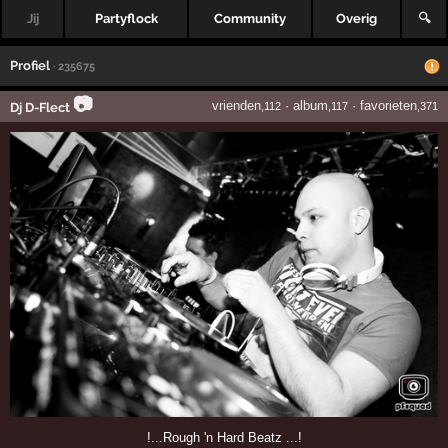
Jij
Partyflock
Community
Overig
🔍
Profiel
· 235675
📷
vrienden
·
album
·
favorieten
Dj D-Flect
,112
,117
,371
!...Rough 'n Hard Beatz ...!