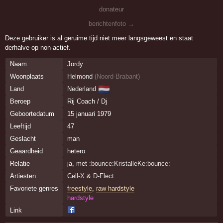
donateur
berichtenfoto →
Deze gebruiker is al geruime tijd niet meer langsgeweest en staat
derhalve op non-actief.
Naam
Jordy
Woonplaats
Helmond
(
Noord-Brabant
)
🇳🇱
Land
Nederland
Beroep
Rij Coach / Dj
Geboortedatum
15 januari 1979
Leeftijd
47
Geslacht
man
Geaardheid
hetero
Relatie
ja, met
:bounce:KristalleKe:bounce:
Artiesten
Cell-X
&
D-Flect
Favoriete genres
freestyle
,
raw hardstyle
hardstyle
Link