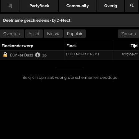
Jij
Partyflock
Community
Overig
🔍
Deelname geschiedenis ·
Dj D-Flect
Overzicht
Actief
Nieuw
Populair
Zoeken
Flockonderwerp
Flock
Tijd
[[ HELLMOND H.A.R.D ]]
2007-03-02
Bunker Bass
Bekijk in opmaak voor grote schermen en desktops