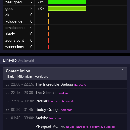
zeer goed
2
50%
goed
2
50%
ok
0
voldoende
0
onvoldoende
0
slecht
0
zeer slecht
0
waardeloos
0
Line-up
Und3rworld
Contamintion
1
Early - Millennium - Hardcore
21:00 - 22:15:
The Incredible Badass
za 
hardcore
22:15 - 23:30:
The Silentist
za 
hardcore
23:30 - 00:30:
Profiler
za 
hardcore, hardstyle
00:30 - 01:45:
Buddy Orange
zo 
hardcore
01:45 - 03:00:
Amisha
zo 
hardcore
PFSquad MC
· MC
house, hardcore, hardstyle, dubstep,