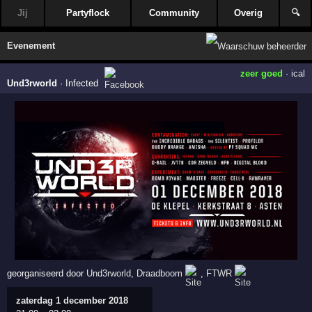
Jij
Partyflock
Community
Overig
🔍
Evenement
zeer goed
·
ical
Und3rworld
·
Infected
georganiseerd door
Und3rworld
,
Draadboom
,
FTWR
zaterdag 1 december 2018