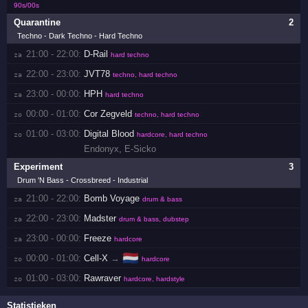
90s/00s
Quarantine
2
Techno - Dark Techno - Hard Techno
21:00 - 22:00:
D-Rail
za 
hard techno
22:00 - 23:00:
JVT78
za 
techno, hard techno
23:00 - 00:00:
HPH
za 
hard techno
00:00 - 01:00:
Cor Zegveld
zo 
techno, hard techno
01:00 - 03:00:
Digital Blood
zo 
hardcore, hard techno
Endonyx
,
E-Sicko
Experiment
3
Drum 'N Bass - Crossbreed - Industrial
21:00 - 22:00:
Bomb Voyage
za 
drum & bass
22:00 - 23:00:
Madster
za 
drum & bass, dubstep
23:00 - 00:00:
Freeze
za 
hardcore
🇳🇱
00:00 - 01:00:
Cell-X
→
zo 
hardcore
01:00 - 03:00:
Rawraver
zo 
hardcore, hardstyle
Statistieken