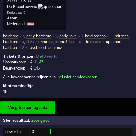
21:00
–
03:00
De Klepel
(binnen)
Kerkstraat 8
Asten
🇳🇱
Nederland
hardcore
,
early hardcore
,
early rave
,
hard techno
,
industrial
× 7
× 5
× 3
× 3
hardcore
,
dark techno
,
drum & bass
,
techno
,
uptempo
× 3
× 2
× 2
× 2
hardcore
,
crossbreed
,
schranz
× 2
Tickets & prijzen
Und3rworld
Voorverkoop:
€
11
,47
Deurverkoop:
€
14
,-
Alle bovenstaande prijzen zijn
inclusief servicekosten
.
Minimumleeftijd
18
Voeg toe aan agenda
Stemresultaat:
zeer goed
geweldig
0