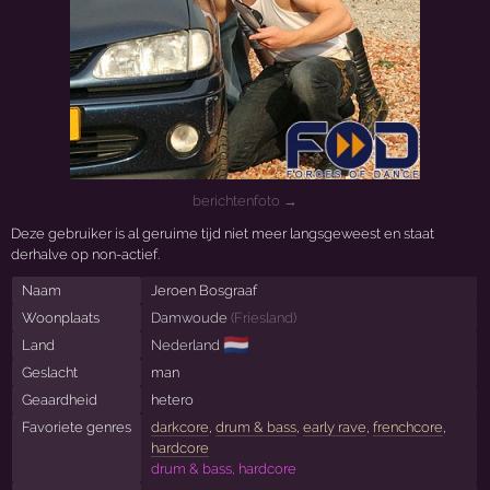
berichtenfoto →
Deze gebruiker is al geruime tijd niet meer langsgeweest en staat
derhalve op non-actief.
Naam
Jeroen Bosgraaf
Woonplaats
Damwoude
(
Friesland
)
🇳🇱
Land
Nederland
Geslacht
man
Geaardheid
hetero
Favoriete genres
darkcore
,
drum & bass
,
early rave
,
frenchcore
,
hardcore
drum & bass, hardcore