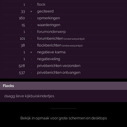
1
·
flock
33
×
geciteerd
160
·
opmerkingen
15
·
waarderingen
1
·
forumonderwerp
101
·
forumberichten
(
onderwerpenlijst
)
38
·
flockberichten
(
onderwerpenlijst
)
1
×
negatieve karma
1
·
negatieveling
528
·
privéberichten verzonden
537
·
privéberichten ontvangen
Flocks
daagg lieve kijkbuiskindertjes
Bekijk in opmaak voor grote schermen en desktops