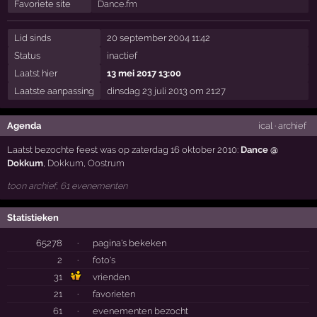
Favoriete site
Dance.fm
Lid sinds
20 september 2004 11:42
Status
inactief
Laatst hier
13 mei 2017 13:00
Laatste aanpassing
dinsdag 23 juli 2013 om 21:27
Agenda
ical
·
archief
Laatst bezochte feest was op zaterdag 16 oktober 2010:
Dance @
Dokkum
,
Dokkum
,
Oostrum
toon archief, 61 evenementen
Statistieken
65278
·
pagina's bekeken
2
·
foto's
31
vrienden
21
·
favorieten
61
·
evenementen bezocht