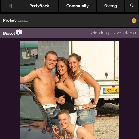
Jij
Partyflock
Community
Overig
🔍
Profiel
· 124217
📷
vrienden
·
favorieten
Ðiesel
,31
,21