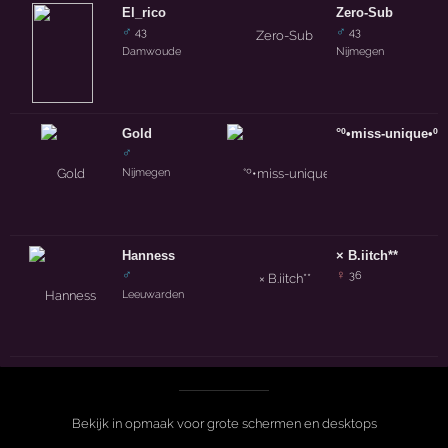
El_rico
Zero-Sub
♂
♂
43
43
Damwoude
Nijmegen
Gold
°º•miss-unique•º°
♂
Nijmegen
Hanness
× B.iitch**
♂
♀
36
Leeuwarden
Bekijk in opmaak voor grote schermen en desktops