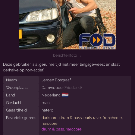
berichtenfoto →
Deze gebruiker is al geruime tijd niet meer langsgeweest en staat
derhalve op non-actief.
Naam
Jeroen Bosgraaf
Woonplaats
Damwoude
(
Friesland
)
🇳🇱
Land
Nederland
Geslacht
man
Geaardheid
hetero
Favoriete genres
darkcore
,
drum & bass
,
early rave
,
frenchcore
,
hardcore
drum & bass, hardcore