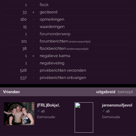
1
·
flock
33
×
geciteerd
160
·
opmerkingen
15
·
waarderingen
1
·
forumonderwerp
101
·
forumberichten
(
onderwerpenlijst
)
38
·
flockberichten
(
onderwerpenlijst
)
1
×
negatieve karma
1
·
negatieveling
528
·
privéberichten verzonden
537
·
privéberichten ontvangen
Vrienden
uitgebreid
·
beknopt
(FRL)Bokje!.
jeroensnuifjevol
♂
♂
46
46
Damwoude
Damwoude