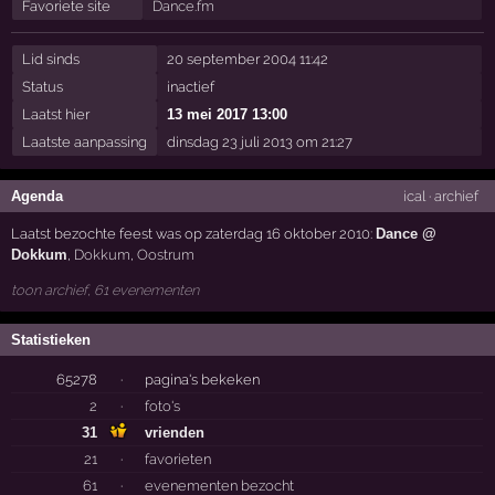
Favoriete site
Dance.fm
Lid sinds
20 september 2004 11:42
Status
inactief
Laatst hier
13 mei 2017 13:00
Laatste aanpassing
dinsdag 23 juli 2013 om 21:27
Agenda
ical
·
archief
Laatst bezochte feest was op zaterdag 16 oktober 2010:
Dance @
Dokkum
,
Dokkum
,
Oostrum
toon archief, 61 evenementen
Statistieken
65278
·
pagina's bekeken
2
·
foto's
31
vrienden
21
·
favorieten
61
·
evenementen bezocht