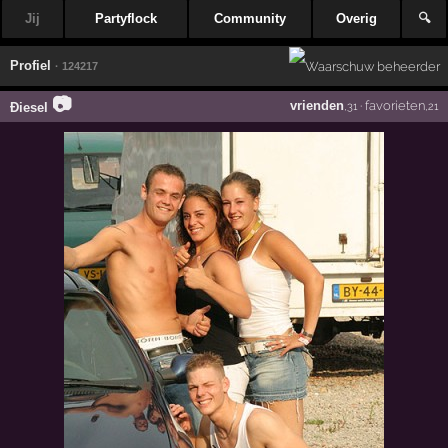
Jij
Partyflock
Community
Overig
🔍
Profiel
· 124217
📷
vrienden
·
favorieten
Ðiesel
,31
,21