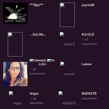
***3kje***
joycie28
...SeLiNa...
K@@LE
♂
47
Leeuwarden
LiZzi
Leeuw
♀
39
Leeuwarden
Angie
M1EKSTE
♀
49
Leeuwarden
Wateringen