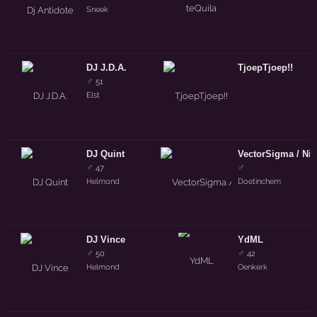
Sneek
DJ J.D.A.
TjoepTjoep!!
♂
51
Elst
DJ Quint
VectorSigma / Nit
♂
♂
47
Helmond
Doetinchem
DJ Vince
YdML
♂
♂
50
42
Helmond
Oenkerk