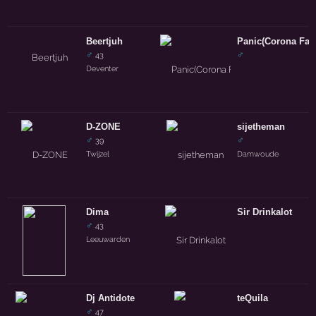
Beertjuh
Panic(Corona Fan
♂
♂
43
Deventer
D-ZONE
sijetheman
♂
♂
39
Twijzel
Damwoude
Dima
Sir Drinkalot
♂
43
Leeuwarden
Dj Antidote
teQuila
♂
47