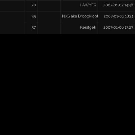
70
LAWYER
2007-01-07 14:48
45
NXS aka Droogkloot
2007-01-06 18:21
57
Kerstgek
2007-01-06 13:23