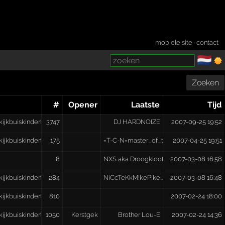
mobiele site
·
contact
🇳🇱
­
Zoeken
#
Opener
Laatste
Tijd
kijkbuiskindertjes
3747
DJ HARDNOIZE
2007-09-25 19:52
kijkbuiskindertjes
175
=T-C-N=master_of_terror[EGN]
2007-04-25 19:51
8
NXS aka Droogkloot
2007-03-08 16:58
kijkbuiskindertjes
284
NiCcTeKkM!keP!ke..23..
2007-03-08 16:48
kijkbuiskindertjes
810
2007-02-24 18:00
kijkbuiskindertjes
1050
Kerstgek
Brother Lou-E
2007-02-24 14:36