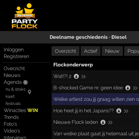
Deelname geschiedenis ·
Ðiesel
Inloggen
Overzicht
Actief
Nieuw
Popul
Registreren
Flockonderwerp
Overzicht
Nieuws
Wat!?! 2
Agenda
B-shocked Game nr. geen idee
nu & straks
kaart
Welke artiest zou jij graag willen zie
festivals
Winacties
WIN
Hoe heet jij in het Japans??
Trends
Nieuwe Flock leden
Foto's
Video's
Van welke plaat gaat jij helemaal uit je
Interviews