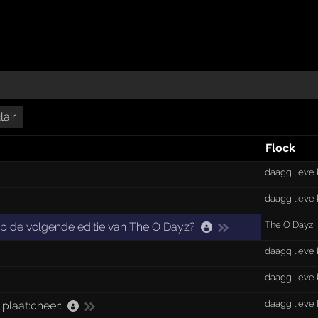
air
Flock
daagg lieve 
daagg lieve 
The O Dayz
n op de volgende editie van The O Dayz?
daagg lieve 
daagg lieve 
daagg lieve 
 plaat:cheer: