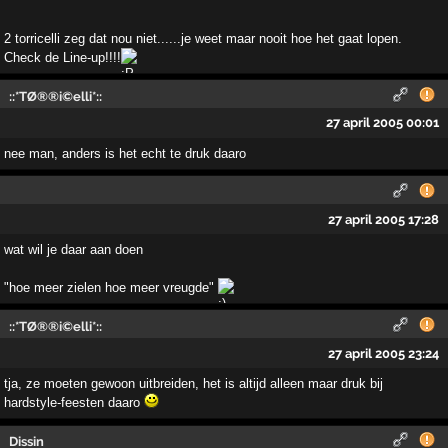
2 torricelli zeg dat nou niet......je weet maar nooit hoe het gaat lopen.
Check de Line-up!!!!
::*TØ®®i©elli*::
27 april 2005 00:01
nee man, anders is het echt te druk daaro
27 april 2005 17:28
wat wil je daar aan doen
"hoe meer zielen hoe meer vreugde"
::*TØ®®i©elli*::
27 april 2005 23:24
tja, ze moeten gewoon uitbreiden, het is altijd alleen maar druk bij
hardstyle-feesten daaro
Dissin