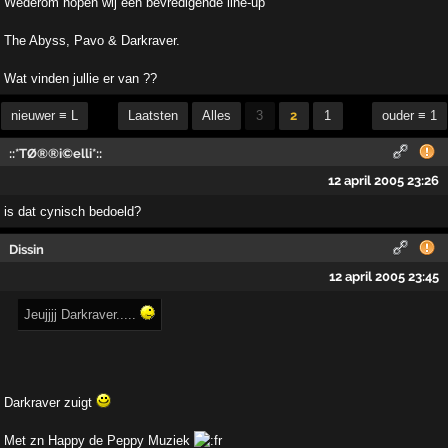
Wederom hopen wij een bevredigende line-up
The Abyss, Pavo & Darkraver.
Wat vinden jullie er van ??
nieuwer ≡ L
Laatsten
Alles
3
2
1
ouder ≡ 1
::*TØ®®i©elli*::
12 april 2005 23:26
is dat cynisch bedoeld?
Dissin
12 april 2005 23:45
Jeujjjj Darkraver.....
Darkraver zuigt
Met zn Happy de Peppy Muziek