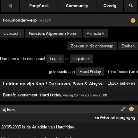
Jij
Partyflock
Community
Overig
🔍
Forumonderwerp
· 746676
Overzicht
Feesten: Algemeen
Forum
Permalink
Zoeken in dit onderwerp
Zoeken
Doe mee in de discussie!
Log in
of
registreer
gekoppeld aan
Hard Friday
· Triple Trouble Part 4
Leiden op zijn Kop ! Darkraver, Pavo & Abyss
1626x bekeken
Betreft:
evenement:
Hard Friday
,
vrijdag 20 mei 2005
om 23:00
dj ko-c
10 februari 2005 15:13
20/05/2005 is de 4e editie van Hardfriday.