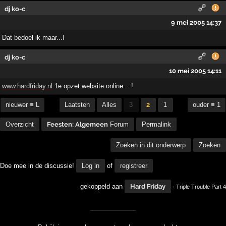
dj ko-c
9 mei 2005 14:37
Dat bedoel ik maar...!
dj ko-c
10 mei 2005 14:11
www.hardfriday.nl
1e opzet website online....!
nieuwer ≡ L
Laatsten
Alles
3
2
1
ouder ≡ 1
Overzicht
Feesten: Algemeen
Forum
Permalink
Zoeken in dit onderwerp
Zoeken
Doe mee in de discussie!
Log in
of
registreer
gekoppeld aan
Hard Friday
· Triple Trouble Part 4