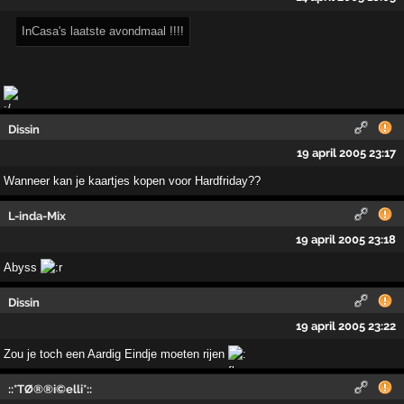
InCasa's laatste avondmaal !!!!
Dissin
19 april 2005 23:17
Wanneer kan je kaartjes kopen voor Hardfriday??
L-inda-Mix
19 april 2005 23:18
Abyss
Dissin
19 april 2005 23:22
Zou je toch een Aardig Eindje moeten rijen
::*TØ®®i©elli*::