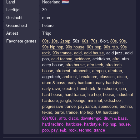
🇳🇱
Land
Nederland
Leeftijd
39
Geslacht
man
Geaardheid
hetero
Artiest
Triqo
Favoriete genres
00s
,
10s
,
2step
, 50s,
60s
,
70s
, 8-bit,
80s
,
90s
,
90s hip hop
,
90s house
,
90s pop
,
90s r&b
,
90s
rock
,
90s trance
,
acid
,
acid house
, acid jazz, acid
pop,
acid techno
,
acidcore
, acidtekno,
afro
, afro
deep house,
afro house
,
afro tech
,
afro tech
house
,
afrobeat
,
afrobeats
,
afropop
,
afrotrap
,
aggrotech,
ambient
,
breakcore
,
classics
,
disco
,
drum & bass
,
early hardcore
,
early hardstyle
,
early rave
,
electro
,
french tek
,
frenchcore
,
goa
,
hard house
,
hard trance
,
hip hop
,
house
,
industrial
hardcore
,
jungle
,
lounge
,
minimal
,
oldschool
,
progressive trance
,
psytrance
,
speedcore
,
techno
,
tekno
,
terror
,
trance
,
trip hop
,
UK hardcore
90s/00s, afro, disco, downtempo, drum & bass,
hard techno, hardcore, hardstyle, hip hop, house,
pop, psy, r&b, rock, techno, trance