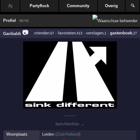
Jij
Partyflock
Community
Overig
🔍
Profiel
· 86742
📷
vrienden
·
favorieten
·
verslagen
·
gastenboek
Garibaldi
,67
,413
,1
,27
.........
berichtenfoto →
Woonplaats
Leiden
(
Zuid-Holland
)