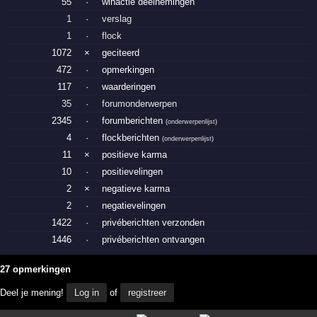
55
·
winactie deelnemingen
1
·
verslag
1
·
flock
1072
×
geciteerd
472
·
opmerkingen
117
·
waarderingen
35
·
forumonderwerpen
2345
·
forumberichten
(
onderwerpenlijst
)
4
·
flockberichten
(
onderwerpenlijst
)
11
×
positieve karma
10
·
positievelingen
2
×
negatieve karma
2
·
negatievelingen
1422
·
privéberichten verzonden
1446
·
privéberichten ontvangen
27 opmerkingen
Deel je mening!
Log in
of
registreer