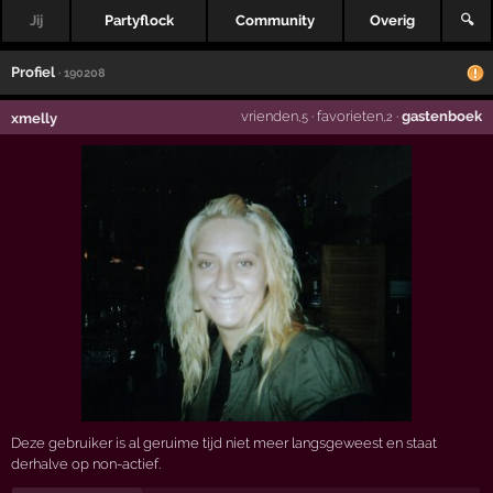
Jij
Partyflock
Community
Overig
🔍
Profiel
· 190208
vrienden
·
favorieten
·
gastenboek
xmelly
,5
,2
Deze gebruiker is al geruime tijd niet meer langsgeweest en staat
derhalve op non-actief.