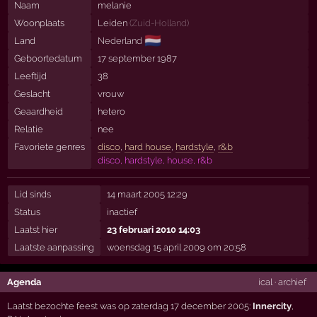
Naam
melanie
Woonplaats
Leiden
(
Zuid-Holland
)
🇳🇱
Land
Nederland
Geboortedatum
17 september 1987
Leeftijd
38
Geslacht
vrouw
Geaardheid
hetero
Relatie
nee
Favoriete genres
disco
,
hard house
,
hardstyle
,
r&b
disco, hardstyle, house, r&b
Lid sinds
14 maart 2005 12:29
Status
inactief
Laatst hier
23 februari 2010 14:03
Laatste aanpassing
woensdag 15 april 2009 om 20:58
Agenda
ical
·
archief
Laatst bezochte feest was op zaterdag 17 december 2005:
Innercity
,