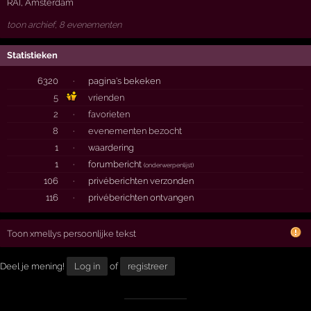
RAI
,
Amsterdam
toon archief, 8 evenementen
Statistieken
6320
·
pagina's bekeken
5
vrienden
2
·
favorieten
8
·
evenementen bezocht
1
·
waardering
1
·
forumbericht
(
onderwerpenlijst
)
106
·
privéberichten verzonden
116
·
privéberichten ontvangen
Toon xmellys persoonlijke tekst
Deel je mening!
Log in
of
registreer