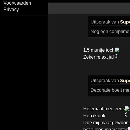
Voorwaarden
Privacy
Sup
Uitspraak
van
Nog een compliment 
1,5 muntje toch
Zeker relaxt ja!
Sup
Uitspraak
van
Decoratie boeit me w
Helemaal mee eens
Heb ik ook.
Doe mij maar gewoon ee
het alleen maar vetter