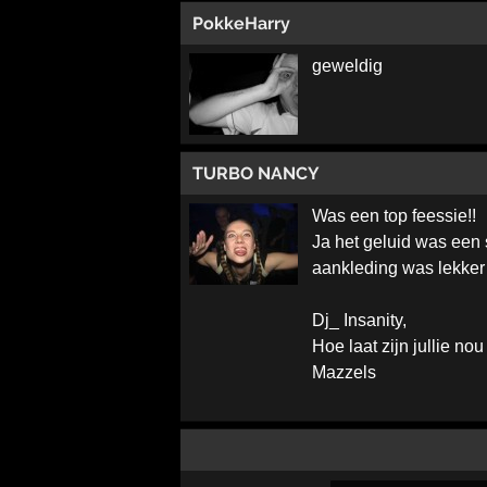
PokkeHarry
geweldig
TURBO NANCY
Was een top feessie!!
Ja het geluid was een
aankleding was lekker d
Dj_ Insanity,
Hoe laat zijn jullie no
Mazzels