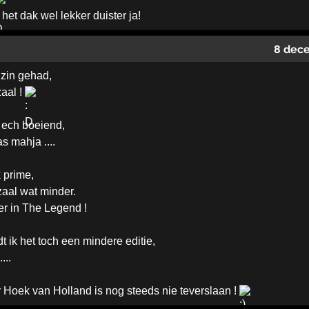
het dak wel lekker duister ja!
8 dec
zin gehad,
aal !
 ech boeiend,
s mahja ....
 prime,
zaal wat minder.
er in The Legend !
t ik het toch een mindere editie,
...
 Hoek van Holland is nog steeds nie teverslaan !