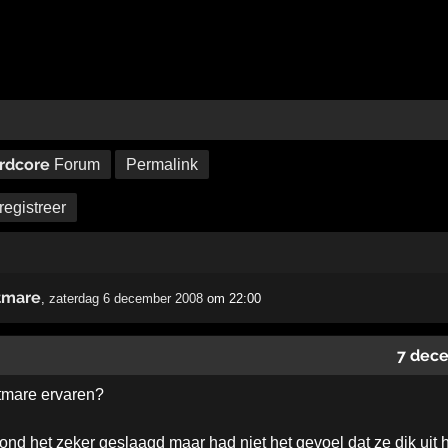
rdcore
Forum
Permalink
registreer
htmare
,
zaterdag 6 december 2008
om 22:00
7 dec
htmare ervaren?
vond het zeker geslaagd maar had niet het gevoel dat ze dik uit 