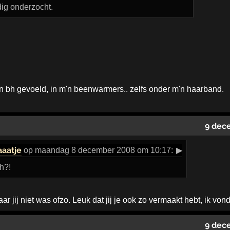
ig onderzocht.
n bh gevoeld, in m'n beenwarmers.. zelfs onder m'n haarband.
9 dec
aaatje
op maandag 8 december 2008 om 10:17:
▶
h?!
r jij niet was ofzo. Leuk dat jij je ook zo vermaakt hebt, ik 
9 dec