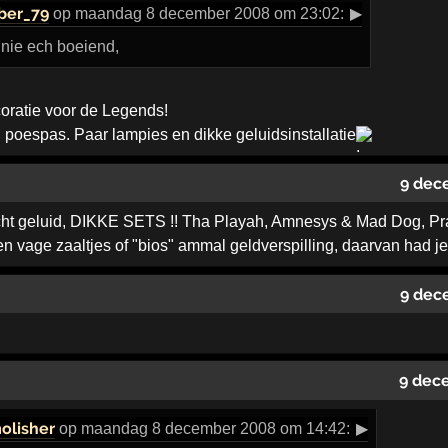
ber_79
op maandag 8 december 2008 om 23:02:
▶
 nie ech boeiend,
oratie voor de Legends!
l poespas. Paar lampies en dikke geluidsinstallatie
9 dec
cht geluid, DIKKE SETS !! Tha Playah, Amnesys & Mad Dog, P
age zaaltjes of "bios" ammal geldverspilling, daarvan had je
9 dec
9 dec
olisher
op maandag 8 december 2008 om 14:42:
▶