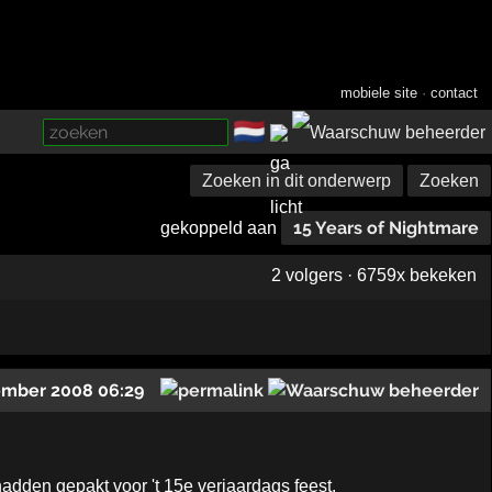
mobiele site
·
contact
🇳🇱
­
Zoeken in dit onderwerp
Zoeken
15 Years of Nightmare
gekoppeld aan
2 volgers · 6759x bekeken
ember 2008 06:29
hadden gepakt voor 't 15e verjaardags feest.