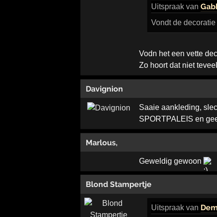
Gab
Uitspraak
van
Vondt de decoratie
Vodn het een vette dec
Zo hoort dat niet tevee
Davignion
Saaie aankleding, sle
SPORTPALEIS en geen v
Marlous,
Geweldig gewoon
Blond Stampertje
Dem
Uitspraak
van