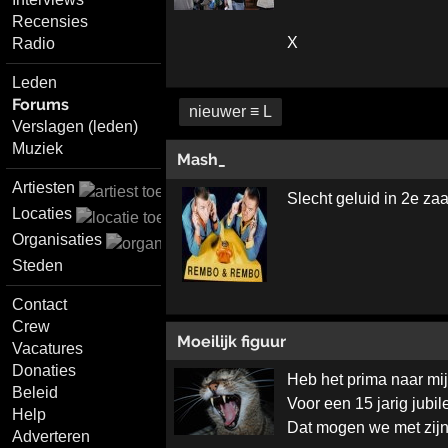
Recensies
X
Radio
Leden
Forums
nieuwer ≡ L
Verslagen (leden)
Muziek
Mash_
Artiesten
Slecht geluid in 2e za
Locaties
Organisaties
Steden
Contact
Crew
Moeilijk figuur
Vacatures
Donaties
Heb het prima naar mij
Beleid
Voor een 15 jarig jubi
Help
Dat mogen we met zijn 
Adverteren