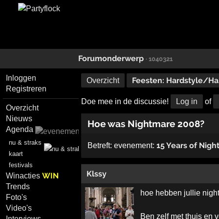
Forumonderwerp
· 1040321
Inloggen
Feesten: Hardstyle/Ha
Overzicht
Registreren
Doe mee in de discussie!
Log in
of
Overzicht
Nieuws
Hoe was Nightmare 2008?
Agenda
nu & straks
15 Years of Nig
Betreft:
evenement:
kaart
festivals
Klssy
WIN
Winacties
Trends
hoe hebben jullie nig
Foto's
Video's
Ben zelf met thuis en 
Interviews