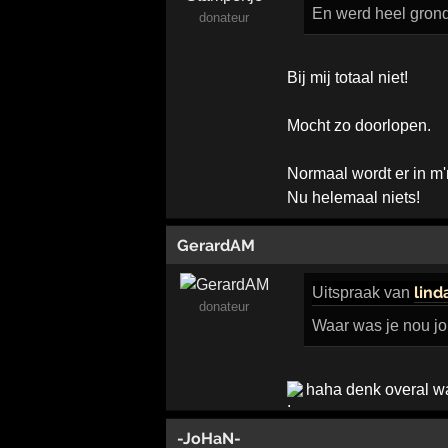
En werd heel grond
donateur
Bij mij totaal niet!
Mocht zo doorlopen.
Normaal wordt er in m'
Nu helemaal niets!
GerardAM
lind
Uitspraak
van
donateur
Waar was je nou jo
haha denk overal waa
-JoHaN-