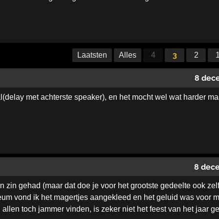
3
Laatsten
Alles
4
2
8 dec
al(delay met achterste speaker), en het mocht wel wat harder maa
8 dec
n zin gehad (maar dat doe je voor het grootste gedeelte ook zelf
leum vond ik het magertjes aangekleed en het geluid was voor mi
allen toch jammer vinden, is zeker niet het feest van het jaar