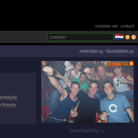
mobiele site
·
contact
🇳🇱
­
vrienden
·
favorieten
,15
,111
ardstyle
,
h house
,
berichtenfoto →