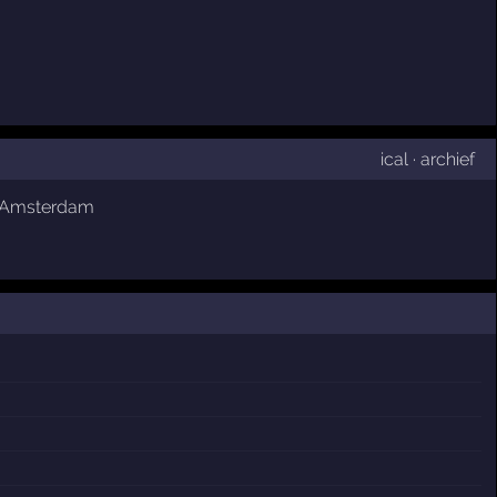
ical
·
archief
Amsterdam