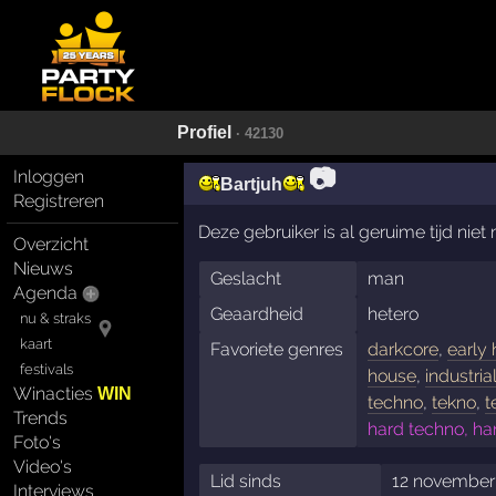
Profiel
· 42130
📷
Inloggen
Bartjuh
Registreren
Deze gebruiker is al geruime tijd nie
Overzicht
Nieuws
Geslacht
man
Agenda
Geaardheid
hetero
nu & straks
kaart
Favoriete genres
darkcore
,
early
festivals
house
,
industria
Winacties
WIN
techno
,
tekno
,
t
Trends
hard techno, ha
Foto's
Video's
Lid sinds
12 november
Interviews