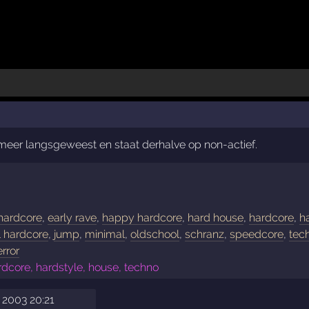
t meer langsgeweest en staat derhalve op non-actief.
 hardcore
,
early rave
,
happy hardcore
,
hard house
,
hardcore
,
h
l hardcore
,
jump
,
minimal
,
oldschool
,
schranz
,
speedcore
,
tec
error
rdcore, hardstyle, house, techno
 2003 20:21