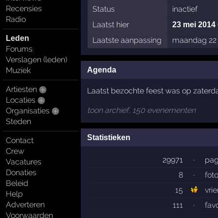
Recensies
Status
inactief
Radio
Laatst hier
23 mei 2014
Leden
Laatste aanpassing
maandag 22 j
Forums
Verslagen (leden)
Agenda
Muziek
Artiesten
Laatst bezochte feest was op zaterdag
Locaties
toon archief, 150 evenementen
Organisaties
Steden
Statistieken
Contact
Crew
29971
·
pag
Vacatures
Donaties
8
·
foto
Beleid
15
vri
Help
Adverteren
111
·
fav
Voorwaarden