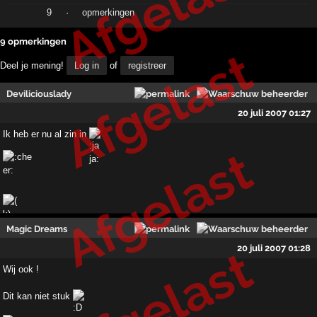
Afgelast
9
·
opmerkingen
9 opmerkingen
Afgelast
Deel je mening!
Log in
of
registreer
Deviliciouslady
20 juli 2007 01:27
Ik heb er nu al zin in
Afgelast
Magic Dreams
Afgelast
20 juli 2007 01:28
Wij ook !
Dit kan niet stuk