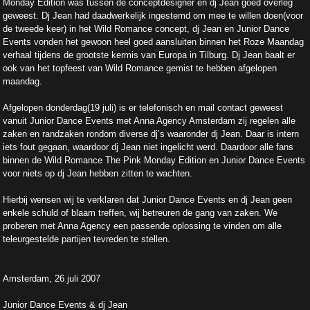
Monday Edition was tussen de conceptdesigner en dj Jean goed overleg
geweest. Dj Jean had daadwerkelijk ingestemd om mee te willen doen(voor
de tweede keer) in het Wild Romance concept, dj Jean en Junior Dance
Events vonden het gewoon heel goed aansluiten binnen het Roze Maandag
verhaal tijdens de grootste kermis van Europa in Tilburg. Dj Jean baalt er
ook van het topfeest van Wild Romance gemist te hebben afgelopen
maandag.
Afgelopen donderdag(19 juli) is er telefonisch en mail contact geweest
vanuit Junior Dance Events met Anna Agency Amsterdam zij regelen alle
zaken en randzaken rondom diverse dj’s waaronder dj Jean. Daar is intern
iets fout gegaan, waardoor dj Jean niet ingelicht werd. Daardoor alle fans
binnen de Wild Romance The Pink Monday Edition en Junior Dance Events
voor niets op dj Jean hebben zitten te wachten.
Hierbij wensen wij te verklaren dat Junior Dance Events en dj Jean geen
enkele schuld of blaam treffen, wij betreuren de gang van zaken. We
proberen met Anna Agency een passende oplossing te vinden om alle
teleurgestelde partijen tevreden te stellen.
Amsterdam, 26 juli 2007
Junior Dance Events & dj Jean