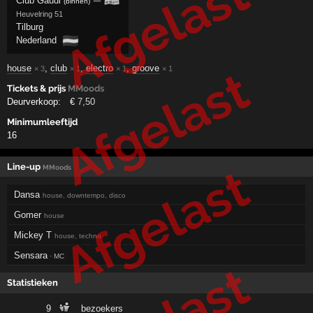
Afgelast
Club Gaudi
—
(binnen)
Heuvelring 51
Tilburg
🇳🇱
Nederland
Afgelast
house
,
club
,
electro
,
groove
× 3
× 1
× 1
× 1
Tickets & prijs
MMoods
Deurverkoop:
€
7
,50
Minimumleeftijd
16
Afgelast
Line-up
MMoods
Dansa
house, downtempo, disco
Gomer
house
Mickey T
house, techno
Sensara
· MC
Statistieken
9
bezoekers