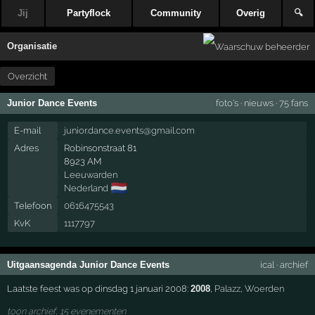
Jij
Partyflock
Community
Overig
🔍
Organisatie
Overzicht
Junior Dance Events
foto's
·
nieuws
·
75 fans
E-mail
junior.dance.events@gmail.com
Adres
Robinsonstraat 81
8923 AM
Leeuwarden
🇳🇱
Nederland
Telefoon
0616475543
KvK
1117797
Uitgaansagenda Junior Dance Events
ical
·
archief
Laatste feest was op dinsdag 1 januari 2008:
2008
,
Palazz
,
Woerden
toon archief, 15 evenementen