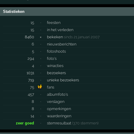
Statistieken
15
·
feesten
15
·
in het verleden
8460
×
bekeken
sinds 21 januari 2007
6
·
nieuwsberichten
5
·
fotoshoots
294
·
foto's
4
·
winacties
1031
·
bezoekers
719
·
unieke bezoekers
75
fans
457
·
albumfoto's
8
·
verslagen
8
·
opmerkingen
14
·
waarderingen
zeer goed
·
stemresultaat
(370 stemmen)