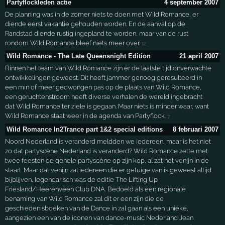
Partyflockleden actie
4 september 2007
De planning was in de zomer niets te doen met Wild Romance, er
diende eerst vakantie gehouden worden. En de aanval op de
Randstad diende rustig ingepland te worden, maar van de rust
rondom Wild Romance bleef niets meer over.
12
Wild Romance - The Late Queensnight Edition
21 april 2007
Binnen het team van Wild Romance zijn er de laatste tijd onverwachte
ontwikkelingen geweest. Dit heeft jammer genoeg geresulteerd in
een min of meer gedwongen pas op de plaats van Wild Romance,
een geruchtenstroom heeft diverse verhalen de wereld ingebracht
dat Wild Romance ter ziele is gegaan. Maar niets is minder waar, want
Wild Romance staat weer in de agenda van Partyflock.
7
Wild Romance In2Trance part 1&2 special editions
8 februari 2007
Noord Nederland is veranderd meldden we iedereen, maar is het niet
zo dat partyscène Nederland is veranderd? Wild Romance zette met
twee feesten de gehele partyscène op zijn kop, al zat het venijn in de
staart. Maar dat venijn zal iedereen die er getuige van is geweest altijd
bijblijven, legendarisch was de editie The Lifting Up
Friesland/Heerenveen Club DNA. Bedoeld als een regionale
benaming van Wild Romance zal dit er een zijn die de
geschiedenisboeken van de Dance in zal gaan als een unieke,
aangezien een van de iconen van dance-music Nederland Jean