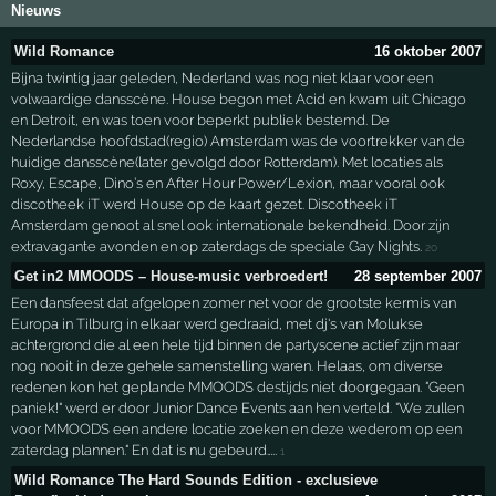
Nieuws
Wild Romance
16 oktober 2007
Bijna twintig jaar geleden, Nederland was nog niet klaar voor een
volwaardige dansscène. House begon met Acid en kwam uit Chicago
en Detroit, en was toen voor beperkt publiek bestemd. De
Nederlandse hoofdstad(regio) Amsterdam was de voortrekker van de
huidige dansscène(later gevolgd door Rotterdam). Met locaties als
Roxy, Escape, Dino’s en After Hour Power/Lexion, maar vooral ook
discotheek iT werd House op de kaart gezet. Discotheek iT
Amsterdam genoot al snel ook internationale bekendheid. Door zijn
extravagante avonden en op zaterdags de speciale Gay Nights.
20
Get in2 MMOODS – House-music verbroedert!
28 september 2007
Een dansfeest dat afgelopen zomer net voor de grootste kermis van
Europa in Tilburg in elkaar werd gedraaid, met dj's van Molukse
achtergrond die al een hele tijd binnen de partyscene actief zijn maar
nog nooit in deze gehele samenstelling waren. Helaas, om diverse
redenen kon het geplande MMOODS destijds niet doorgegaan. "Geen
paniek!" werd er door Junior Dance Events aan hen verteld. "We zullen
voor MMOODS een andere locatie zoeken en deze wederom op een
zaterdag plannen." En dat is nu gebeurd…..
1
Wild Romance The Hard Sounds Edition - exclusieve