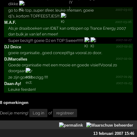
dikke
2007-03-07
go to the top...super sfeer, leuke mensen, goeie
dj"s...kortom TOPFEESTJES!!!..
2007-03-06
M.A.F.
Als je draaiboeken van ID&T kan ontlopen op Trance Energy 2007
dan bulk je van lef en meer!
2007-02-27
Super bezig!!! goeie DJ en TOP Sweer!!!!!!!
2007-02-21
DJ Dnice
goeie organisatie....goed concept!!ga vooral zo door..
2007-02-01
DJMarcelles
Goede organisatie met een mooie en goede visie!!Vooral zo
doorgaan
2007-01-29
ze zijn goed bezigg !!!!
2007-01-23
Daan-Ay!
Leuke feesten!
8 opmerkingen
Deel je mening!
Log in
of
registreer
13 februari 2007 15:46