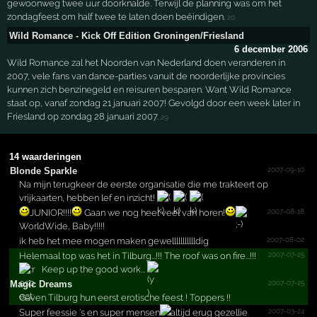
gewoonweg twee uur doorknalde. Terwijl de planning was om het
zondagfeest om half twee te laten doen beëindigen.
20
Wild Romance - Kick Off Edition Groningen/Friesland
6 december 2006
Wild Romance zal het Noorden van Nederland doen veranderen in
2007, vele fans van dance-parties vanuit de noorderlijke provincies
kunnen zich benzinegeld en reisuren besparen. Want Wild Romance
staat op, vanaf zondag 21 januari 2007! Gevolgd door een week later in
Friesland op zondag 28 januari 2007.
29
14 waarderingen
2007-09-10
Blonde Sparkle
Na mijn terugkeer de eerste organisatie die me trakteert op
vrijkaarten, hebben lef en inzicht!
2007-08-18
JUNIOR!!!!
Gaan we nog heel veel van horen!
WorldWide, Baby!!!!!
2007-08-02
ik heb het mee mogen maken gewellllllllllldig
2007-07-25
Helemaal top was het in Tilburg...!!! The roof was on fire...!!!
Keep up the good work...
2007-07-25
Magic Dreams
Gaven Tilburg hun eerst erotische feest ! Toppers !!
2007-03-24
Super feessie 's en super mensen
altijd erug gezellie