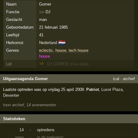
Naam
Gomer
Functie
DJ
14×
Geslacht
man
Geboortedatum
21 februari 1985
Leeftijd
41
🇳🇱
Herkomst
Nederland
Genres
eclectic
,
house
,
tech house
house
Lid
DJ GOMER
(9 nov 2009)
Uitgaansagenda Gomer
ical
·
archief
Laatste optreden was op vrijdag 25 april 2008:
Patriot
,
Luxor Plaza
,
Deventer
toon archief, 14 evenementen
Statistieken
14
·
optredens
geen
·
in de toekomst