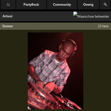
Jij
Partyflock
Community
Overig
🔍
Artiest
Gomer
13 fans