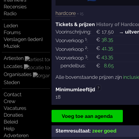
Recensies
hardcore
Radio
× 15
Tickets & prijzen
History of Hardco
Leden
Voorinschrijving:
€
17
,50
→ uitve
Forums
Verslagen (leden)
1
€
38
,35
Voorverkoop
:
Muziek
2
€
41
,35
Voorverkoop
:
3
€
43
,35
Voorverkoop
:
Artiesten
pendelbus:
€
8
,65
Locaties
Organisaties
Alle bovenstaande prijzen zijn
inclusi
Steden
?
Minimumleeftijd
Contact
18
Crew
Vacatures
Donaties
Voeg toe aan agenda
Beleid
Help
Stemresultaat:
zeer goed
Adverteren