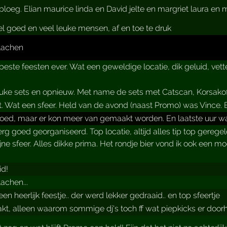
loeg. Elian maurice linda en David jelte en margriet laura en
l goed en veel leuke mensen, af en toe te druk
lachen
beste feesten ever. Wat een geweldige locatie, dik geluid, vet
euke sets en opnieuw. Met name de sets met Catscan, Korsako
. Wat een sfeer. Held van de avond (naast Promo) was Vince.
oed, maar er kon meer van gemaakt worden. En laatste uur w
rg goed georganiseerd. Top locatie, altijd alles tip top gere
jne sfeer. Alles dikke prima. Het rondje bier vond ik ook een mo
id!
achen...
n heerlijk feestje.. der werd lekker gedraaid.. en top sfeertje
t, alleen waarom sommige dj's toch ff wat piepkicks er doorheen 