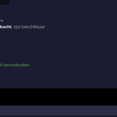
re
rkocht
, 250 beschikbaar
ef servicekosten
.