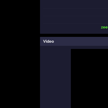
zee
Video