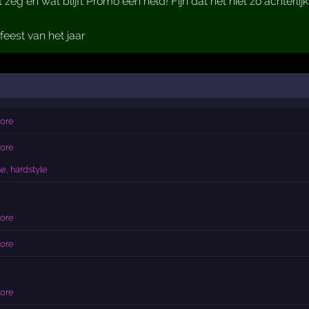
 zeg en wat blijft Promo een held! Fijn dat het niet zo achterl
feest van het jaar
core
core
e, hardstyle
core
core
core