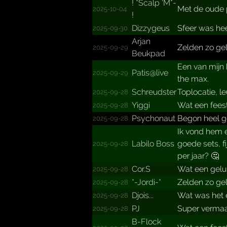
!­ *­Scalp 'M*­
Met de oude p
2025-10-04
!­
Dizzygeus
Sfeer was hee
2025-09-30
Arjan
Zelden zo ge
2025-09-29
Beukpad
Een van mijn 
Patis@live
2025-09-29
the max.
Schreudster
Toplocatie, l
2025-09-28
Yiggi
Wat een feest
2025-09-28
Psychonaut
Begon heel g
2025-09-28
Ik vond hem e
Labilo Boss
goede sets, fi
2025-09-28
per jaar? 🤔
Cor.S
Wat een gelu
2025-09-28
*-Jordi-*
Zelden zo gel
2025-09-28
Djois...
Wat was het ee
2025-09-28
PJ
Super vermaak
2025-09-28
B-Flock