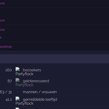
core
core
core
e
hardstyle
160
bezoekers
87
geïnteresseerd
63 / 31
·
mannen / vrouwen
41.1
gemiddelde
leeftijd