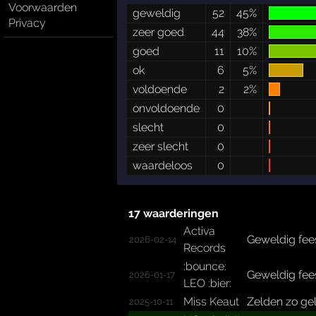
Voorwaarden
geweldig
52
45%
Privacy
zeer goed
44
38%
goed
11
10%
ok
6
5%
voldoende
2
2%
onvoldoende
0
slecht
0
zeer slecht
0
waardeloos
0
17 waarderingen
Activa
Geweldig feest
2026-02-14
Records
:bounce:
Geweldig fees
2026-01-17
LEO :bier:
Miss Keaut
Zelden zo ge
2025-10-11