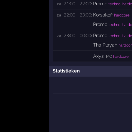
21:00 - 22:00:
Promo
za 
techno, hard
22:00 - 23:00:
Korsakoff
za 
hardcore
Promo
techno, hard
23:00 - 00:00:
Promo
za 
techno, hard
Tha Playah
hardcor
Axys
· MC
hardcore, 
Statistieken