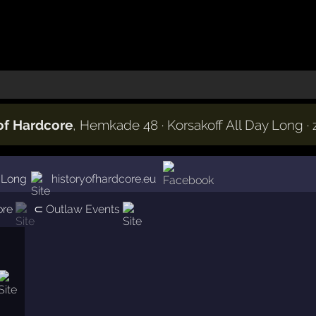
 of Hardcore
, Hemkade 48 · Korsakoff All Day Long 
 Long
historyofhardcore.eu
ore
⊂
Outlaw Events