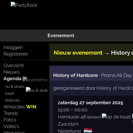
Evenement
Inloggen
Nieuw evenement
→
History
Registreren
Overzicht
Nieuws
History of Hardcore
·
Promo All Day
Agenda
nu & straks
georganiseerd door
History of Hardc
kaart
festivals
zaterdag 27 september 2025
Winacties
WIN
15:00
–
00:00
Trends
Hemkade 48
(binnen)
Foto's
Zaandam
Video's
🇳🇱
Nederland
Interviews