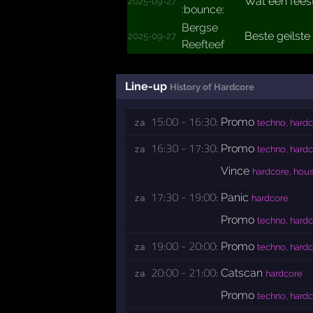
Wat een feest
2025-09-27
:bounce:
Bergse
Beste geilste 
2025-09-27
Reefteef
Line-up
History of Hardcore
15:00 - 16:30:
Promo
za 
techno, hard
16:30 - 17:30:
Promo
za 
techno, hard
Vince
hardcore, hous
17:30 - 19:00:
Panic
za 
hardcore
Promo
techno, hard
19:00 - 20:00:
Promo
za 
techno, hard
20:00 - 21:00:
Catscan
za 
hardcore
Promo
techno, hard