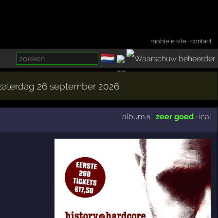
mobiele site
·
contact
🇳🇱
­
· zaterdag 26 september 2026
album
·
zeer goed
·
ical
,6