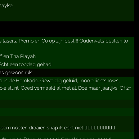
 mayke
te lasers, Promo en Co op zijn best!!! Ouderwets beuken to
ff en Tha Playah
 Echt een topdag gehad.
as gewoon ruk.
geld in de Hemkade. Geweldig geluid, mooie lichtshows,
oie stunt. Goed vermaakt al met al. Doe maar jaarlijks. Of 2x
moeten draaien snap ik echt niet 👎🏻👎🏻🖕🏼🖕🏼🖕🏼