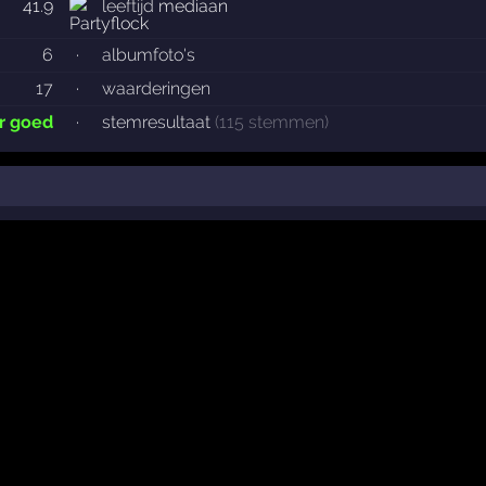
41.9
leeftijd
mediaan
6
·
albumfoto's
17
·
waarderingen
r goed
·
stemresultaat
(115 stemmen)