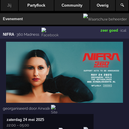
Jij
Partyflock
Community
Overig
🔍
Evenement
zeer goed
·
ical
NIFRA
·
360 Madness
georganiseerd door
Airwalk
zaterdag 24 mei 2025
22:00
–
05:00