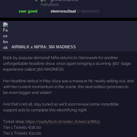
zeer goed
·
stemresultaat
(7 stemmen)
AIRWALK x NIFRA: 360 MADNESS
Back by popular demand! Nifra returns to Grenswerk for another
unforgettable headline show, once again bringing a stunning 360° stage
experience called 360 MADNESS
Her headline debut in May 2024 was a massive hit, nearly selling out, and
with her current momentum in the scene, this next edition promises to
be even bigger and wilder!
And that’s not all, stay tuned as we’ll soon reveal some incredible
support acts to complete this electrifying night.
Ticket shop:
https://partyflock.nl/order_ticket/478613
Tier 1 Tickets: €18,00
Tier 2 Tickets: €21,00