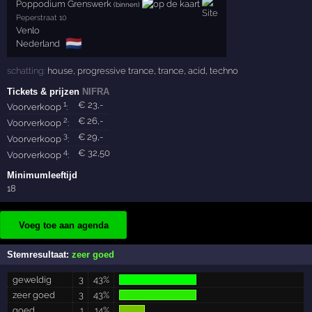
Poppodium Grenswerk
(binnen)
Peperstraat 10
Venlo
🇳🇱
Nederland
schatting:
house
,
progressive trance
,
trance
,
acid
,
techno
Tickets & prijzen
NIFRA
1
€
23
,-
Voorverkoop
:
2
€
26
,-
Voorverkoop
:
3
€
29
,-
Voorverkoop
:
4
€
32
,50
Voorverkoop
:
Minimumleeftijd
18
Voeg toe aan agenda
Stemresultaat:
zeer goed
geweldig
3
43%
zeer goed
3
43%
goed
1
14%