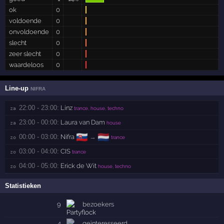
ok
0
voldoende
0
onvoldoende
0
slecht
0
zeer slecht
0
waardeloos
0
Line-up
NIFRA
22:00 - 23:00:
Linz
za 
trance, house, techno
23:00 - 00:00:
Laura van Dam
za 
house
🇸🇰
🇳🇱
00:00 - 03:00:
Nifra
→
zo 
trance
03:00 - 04:00:
CIS
zo 
trance
04:00 - 05:00:
Erick de Wit
zo 
house, techno
Statistieken
9
bezoekers
4
geïnteresseerd