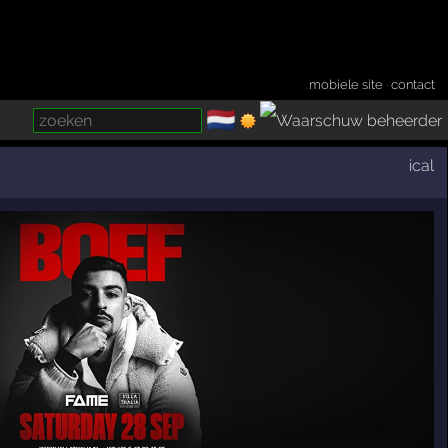
mobiele site
·
contact
🇳🇱
­
ical