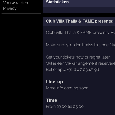
Statistieken
Voorwaarden
Privacy
Club Villa Thalia & FAME presents
Club Villa Thalia & FAME presents: 
Make sure you don’t miss this one. We 
Get your tickets now or regret later!
Wil je een VIP-arrangement reserver
Bel of app: +31 6 47 03 45 96
𝗟𝗶𝗻𝗲-𝘂𝗽
More info coming soon
𝗧𝗶𝗺𝗲
From 23:00 till 05:00