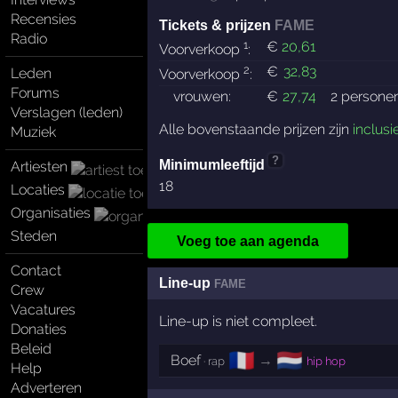
Recensies
Tickets & prijzen
FAME
Radio
1
€
20
,61
Voorverkoop
:
2
€
32
,83
Leden
Voorverkoop
:
Forums
vrouwen:
€
27
,74
2 persone
Verslagen (leden)
Alle bovenstaande prijzen zijn
inclusi
Muziek
?
Minimumleeftijd
Artiesten
18
Locaties
Organisaties
Steden
Voeg toe aan agenda
Contact
Line-up
FAME
Crew
Vacatures
Line-up is niet compleet.
Donaties
Beleid
🇫🇷
🇳🇱
Boef
→
· rap
hip hop
Help
Adverteren