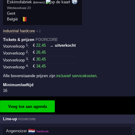
Eskimofabriek
(binnen)
Wiedauwkaai 23
Gent
🇧🇪
België
industrial hardcore
× 2
Tickets & prijzen
FOORCORE
1
€
22
,45
→ uitverkocht
Voorverkoop
:
2
€
26
,45
Voorverkoop
:
3
€
30
,45
Voorverkoop
:
4
€
34
,45
Voorverkoop
:
Alle bovenstaande prijzen zijn
inclusief servicekosten
.
Minimumleeftijd
16
Voeg toe aan agenda
Line-up
FOORCORE
🇳🇱
Angernoizer
hardcore