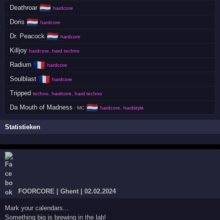
🇳🇱
Deathroar
hardcore
🇳🇱
Doris
hardcore
🇳🇱
Dr. Peacock
hardcore
Killjoy
hardcore, hard techno
🇫🇷
Radium
hardcore
🇫🇷
Soulblast
hardcore
Tripped
techno, hardcore, hard techno
🇳🇱
Da Mouth of Madness
· MC
hardcore, hardstyle
Statistieken
FOORCORE | Ghent | 02.02.2024
Mark your calendars...
Something big is brewing in the lab!