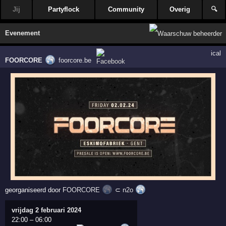
Jij
Partyflock
Community
Overig
🔍
Evenement
ical
FOORCORE
foorcore.be
georganiseerd door
FOORCORE
⊂
n2o
vrijdag 2 februari 2024
22:00
–
06:00