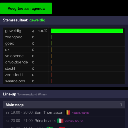
Voeg toe aan agenda
Stemresultaat:
geweldig
geweldig
4
100%
zeer goed
0
goed
0
ok
0
voldoende
0
onvoldoende
0
slecht
0
zeer slecht
0
waardeloos
0
Line-up
Tomorrowland Winter
Mainstage
1
🇧🇪
19:00 - 20:00:
Sem Thomasson
do 
house, trance
🇮🇹
20:00 - 21:00:
Brina Knauss
do 
techno, house