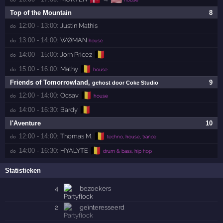
Top of the Mountain
8
12:00 - 13:00:
Justin Mathis
do 
13:00 - 14:00:
WØMAN
do 
house
🇧🇪
14:00 - 15:00:
Jorn Pricez
do 
🇧🇪
15:00 - 16:00:
Mathy
do 
house
Friends of Tomorrowland
,
9
gehost door Coke Studio
🇧🇪
12:00 - 14:00:
Ocsav
do 
house
🇧🇪
14:00 - 16:30:
Bardy
do 
l'Aventure
10
🇧🇪
12:00 - 14:00:
Thomas M.
do 
techno, house, trance
🇧🇪
14:00 - 16:30:
HYALYTE
do 
drum & bass, hip hop
Statistieken
4
bezoekers
2
geïnteresseerd