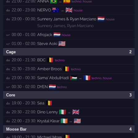
🇧🇷
🇪🇸
21:00 - 22:00:
ANNA
→
do 
techno, house
🇦🇺
🇬🇧
22:00 - 23:00:
NERVO
→
do 
house
🇳🇱
23:00 - 00:00:
Sunnery James & Ryan Marciano
do 
house
Sunnery James
,
Ryan Marciano
🇳🇱
00:00 - 01:00:
Afrojack
vr 
house
🇺🇸
01:00 - 02:00:
Steve Aoki
vr 
Cage
2
🇧🇪
20:00 - 21:30:
BDC
do 
techno
🇧🇪
21:30 - 23:00:
Amber Broos
do 
techno
🇵🇸
🇫🇷
23:00 - 00:30:
Sama' AbdulHadi
→
do 
techno, house
🇳🇱
00:30 - 02:00:
DYEN
vr 
techno
Core
3
🇧🇪
19:00 - 20:30:
Séa
do 
🇮🇹
🇬🇧
20:30 - 22:00:
Dino Lenny
→
do 
🇮🇪
🇺🇸
22:00 - 23:30:
Krystal Klear
→
do 
Moose Bar
4
🇧🇪
19:00 - 21:30:
Michael More
do 