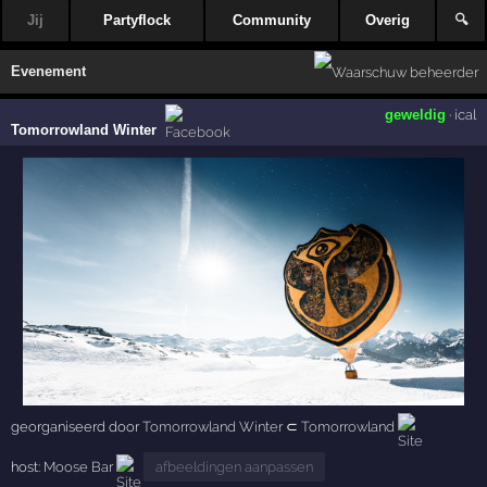
Jij
Partyflock
Community
Overig
🔍
Evenement
geweldig
·
ical
Tomorrowland Winter
georganiseerd door
Tomorrowland Winter
⊂
Tomorrowland
host:
Moose Bar
afbeeldingen aanpassen