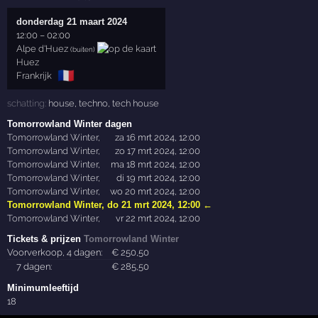
donderdag 21 maart 2024
12:00
–
02:00
Alpe d'Huez
(buiten)
Huez
🇫🇷
Frankrijk
schatting:
house
,
techno
,
tech house
Tomorrowland Winter dagen
Tomorrowland Winter
,
za 16 mrt 2024, 12:00
Tomorrowland Winter
,
zo 17 mrt 2024, 12:00
Tomorrowland Winter
,
ma 18 mrt 2024, 12:00
Tomorrowland Winter
,
di 19 mrt 2024, 12:00
Tomorrowland Winter
,
wo 20 mrt 2024, 12:00
Tomorrowland Winter
,
do 21 mrt 2024, 12:00
←
Tomorrowland Winter
,
vr 22 mrt 2024, 12:00
Tickets & prijzen
Tomorrowland Winter
Voorverkoop, 4 dagen:
€
250
,50
7 dagen:
€
285
,50
Minimumleeftijd
18