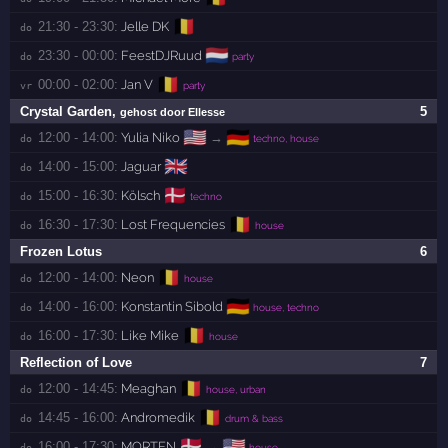
🇧🇪
21:30 - 23:30:
Jelle DK
do 
🇳🇱
23:30 - 00:00:
FeestDJRuud
do 
party
🇧🇪
00:00 - 02:00:
Jan V
vr 
party
Crystal Garden
,
5
gehost door Ellesse
🇺🇸
🇩🇪
12:00 - 14:00:
Yulia Niko
→
do 
techno, house
🇬🇧
14:00 - 15:00:
Jaguar
do 
🇩🇰
15:00 - 16:30:
Kölsch
do 
techno
🇧🇪
16:30 - 17:30:
Lost Frequencies
do 
house
Frozen Lotus
6
🇧🇪
12:00 - 14:00:
Neon
do 
house
🇩🇪
14:00 - 16:00:
Konstantin Sibold
do 
house, techno
🇧🇪
16:00 - 17:30:
Like Mike
do 
house
Reflection of Love
7
🇧🇪
12:00 - 14:45:
Meaghan
do 
house, urban
🇧🇪
14:45 - 16:00:
Andromedik
do 
drum & bass
🇩🇰
🇺🇸
16:00 - 17:30:
MORTEN
→
do 
house