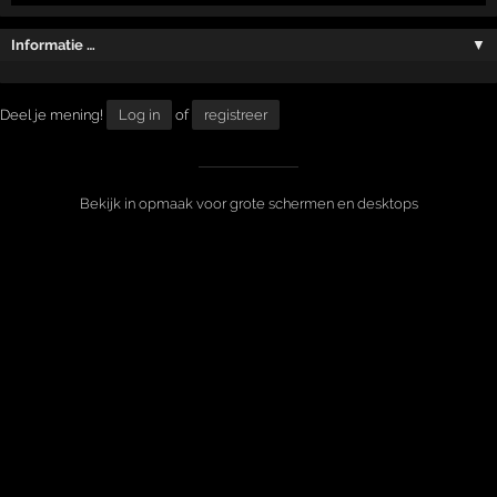
Informatie …
▼
Deel je mening!
Log in
of
registreer
Bekijk in opmaak voor grote schermen en desktops