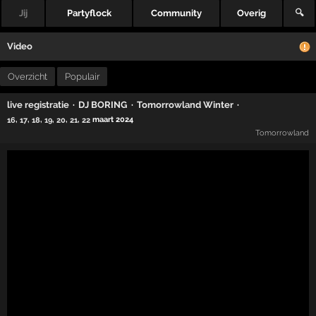
Jij
Partyflock
Community
Overig
🔍
Video
Overzicht
Populair
·
·
·
live registratie
DJ BORING
Tomorrowland Winter
,
,
,
,
,
,
maart 2024
16
17
18
19
20
21
22
Tomorrowland