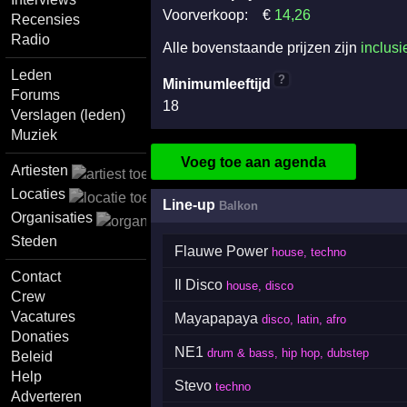
Voorverkoop:
€
14
,26
Recensies
Radio
Alle bovenstaande prijzen zijn
inclusi
Leden
?
Minimumleeftijd
Forums
18
Verslagen (leden)
Muziek
Voeg toe aan agenda
Artiesten
Locaties
Line-up
Balkon
Organisaties
Steden
Flauwe Power
house, techno
Contact
Il Disco
house, disco
Crew
Vacatures
Mayapapaya
disco, latin, afro
Donaties
NE1
drum & bass, hip hop, dubstep
Beleid
Help
Stevo
techno
Adverteren