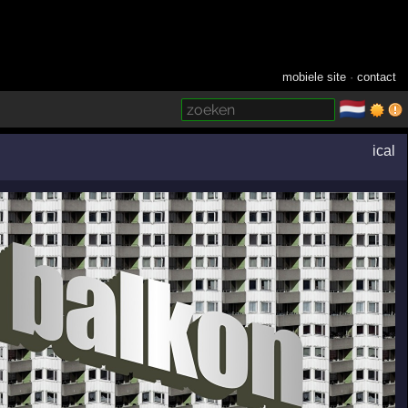
mobiele site
·
contact
🇳🇱
­
ical