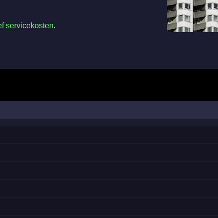
ef servicekosten
.