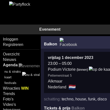
Evenement
Inloggen
Balkon
Registreren
Overzicht
vrijdag 1 december 2023
Nieuws
23:00
–
05:00
Agenda
Podium Victorie
(binnen)
nu & straks
Pettemerstraat 5
kaart
Alkmaar
festivals
🇳🇱
Nederland
Winacties
WIN
Trends
schatting:
techno
,
house
,
funk
,
disco
Foto's
Video's
Tickets & prijs
Balkon
Interviews