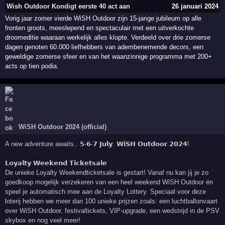
Wish Outdoor Kondigt eerste 40 act aan
26 januari 2024
Vorig jaar zomer vierde WiSH Outdoor zijn 15-jarige jubileum op alle
fronten groots, meeslepend en spectaculair met een uitverkochte
droomeditie waaraan werkelijk alles klopte. Verdeeld over drie zomerse
dagen genoten 60.000 liefhebbers van adembenemende decors, een
geweldige zomerse sfeer en van het waanzinnige programma met 200+
acts op tien podia.
WiSH Outdoor 2024 (official)
A new adventure awaits.. 𝟱-𝟲-𝟳 𝗝𝘂𝗹𝘆: 𝗪𝗶𝗦𝗛 𝗢𝘂𝘁𝗱𝗼𝗼𝗿 𝟮𝟬𝟮𝟰!
𝗟𝗼𝘆𝗮𝗹𝘁𝘆 𝗪𝗲𝗲𝗸𝗲𝗻𝗱 𝗧𝗶𝗰𝗸𝗲𝘁𝘀𝗮𝗹𝗲
De unieke Loyalty Weekendticketsale is gestart! Vanaf nu kan jij je zo
goedkoop mogelijk verzekeren van een heel weekend WiSH Outdoor én
speel je automatisch mee aan de Loyalty Lottery. Speciaal voor deze
loterij hebben we meer dan 100 unieke prijzen zoals: een luchtballonvaart
over WiSH Outdoor, festivaltickets, VIP-upgrade, een wedstrijd in de PSV
skybox en nog veel meer!