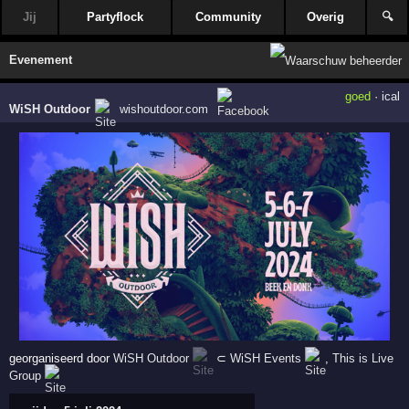
Jij
Partyflock
Community
Overig
🔍
Evenement
goed
·
ical
WiSH Outdoor
wishoutdoor.com
georganiseerd door
WiSH Outdoor
⊂
WiSH Events
,
This is Live
Group