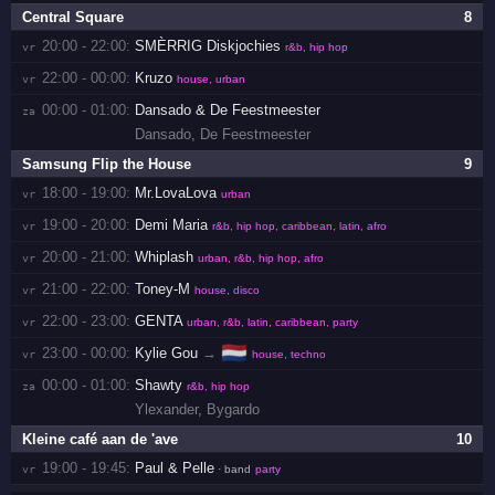
Central Square
8
20:00 - 22:00:
SMÈRRIG Diskjochies
vr 
r&b, hip hop
22:00 - 00:00:
Kruzo
vr 
house, urban
00:00 - 01:00:
Dansado & De Feestmeester
za 
Dansado
,
De Feestmeester
Samsung Flip the House
9
18:00 - 19:00:
Mr.LovaLova
vr 
urban
19:00 - 20:00:
Demi Maria
vr 
r&b, hip hop, caribbean, latin, afro
20:00 - 21:00:
Whiplash
vr 
urban, r&b, hip hop, afro
21:00 - 22:00:
Toney-M
vr 
house, disco
22:00 - 23:00:
GENTA
vr 
urban, r&b, latin, caribbean, party
🇳🇱
23:00 - 00:00:
Kylie Gou
→
vr 
house, techno
00:00 - 01:00:
Shawty
za 
r&b, hip hop
Ylexander
,
Bygardo
Kleine café aan de 'ave
10
19:00 - 19:45:
Paul & Pelle
vr 
· band
party