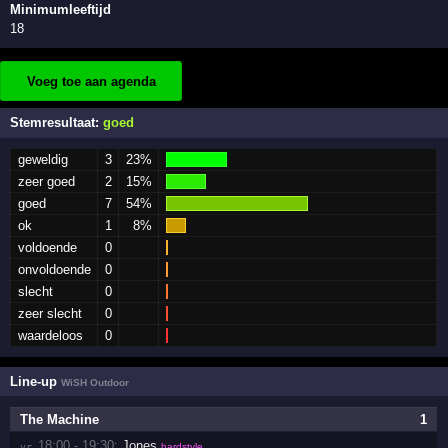
Minimumleeftijd
18
Voeg toe aan agenda
Stemresultaat:
goed
geweldig
3
23%
zeer goed
2
15%
goed
7
54%
ok
1
8%
voldoende
0
onvoldoende
0
slecht
0
zeer slecht
0
waardeloos
0
Line-up
WiSH Outdoor
The Machine
1
18:00 - 19:30:
Jones
vr 
hardstyle