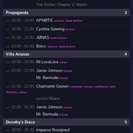
The Smiler
,
Chapter V
,
Mortis
Propaganda
3
18:00 - 19:00:
APHØTIC
vr 
techno, hard techno
19:00 - 21:00:
Cynthia Spiering
vr 
techno
21:00 - 23:00:
JØNAS
vr 
hard techno
23:00 - 01:00:
Brecc
vr 
techno, hard techno
Villa Ananas
4
18:00 - 20:00:
Mr.LovaLova
vr 
urban
20:00 - 21:00:
Jamie Johnson
vr 
house
Mr. Bermuda
house
21:00 - 22:00:
Charmante Gasten
vr 
hardstyle, house, caribbean, latin,
90s/00s, urban
Levice Milano
22:00 - 01:00:
Jamie Johnson
vr 
house
Mr. Bermuda
house
Dorothy's Disco
5
19:00 - 20:30:
Impasse Bourgneuf
vr 