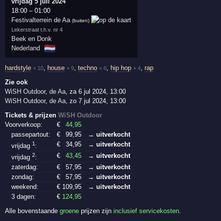
vrijdag 5 juli 2024
18:00
–
01:00
Festivalterrein de Aa
(buiten)
Lekerstraat t.h.v. nr 4
Beek en Donk
🇳🇱
Nederland
hardstyle
,
house
,
techno
,
hip hop
,
rap
× 10
× 9
× 6
× 4
Zie ook
WiSH Outdoor
,
de Aa
,
za 6 jul 2024, 13:00
WiSH Outdoor
,
de Aa
,
zo 7 jul 2024, 13:00
Tickets & prijzen
WiSH Outdoor
Voorverkoop:
€
44
,95
passepartout:
€
99
,95
→ uitverkocht
1
€
34
,95
→ uitverkocht
vrijdag
:
2
€
43
,45
→ uitverkocht
vrijdag
:
zaterdag:
€
57
,95
→ uitverkocht
zondag:
€
57
,95
→ uitverkocht
weekend:
€
109
,95
→ uitverkocht
3 dagen:
€
124
,95
Alle bovenstaande
groene
prijzen zijn
inclusief servicekosten
.