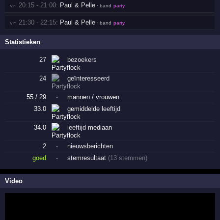
20:15 - 21:00:
Paul & Pelle
vr 
· band
party
21:30 - 22:15:
Paul & Pelle
vr 
· band
party
Statistieken
27
bezoekers
24
geïnteresseerd
55 / 29
·
mannen / vrouwen
33.0
gemiddelde
leeftijd
34.0
leeftijd
mediaan
2
·
nieuwsberichten
goed
·
stemresultaat
(13 stemmen)
Video