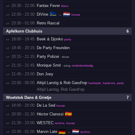
20:30 - 22:00:
Fantax Fever
vr 
disco
🇨🇼
🇳🇱
22:00 - 23:30:
DiVine
→
vr 
house
23:30 - 01:00:
Retro Rascal
vr 
Apfelkorn Clubhuis
6
18:00 - 19:45:
Beek & Djonko
vr 
party
19:45 - 20:15:
De Party Freunden
vr 
20:15 - 21:15:
Party Polizei
vr 
· show
21:15 - 21:45:
Monique Smit
vr 
· zang
nederlandstalig
21:45 - 23:00:
Don Joey
vr 
23:00 - 00:00:
Altijd Larstig & Rob Gasd'rop
vr 
hardstyle, hardcore, party
Altijd Larstig
,
Rob Gasdr'op
Woetstok Dans & Grietje
7
18:00 - 20:00:
De La Sed
vr 
house
🇪🇸
20:00 - 21:30:
Héctor Clarossi
vr 
21:30 - 23:00:
WESTEC
vr 
techno, house
🇩🇪
🇳🇱
23:00 - 01:00:
Marvin Late
→
vr 
techno