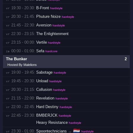
19:30 - 20:30:
B-Front
vr 
hardstyle
20:30 - 21:45:
Phuture Noize
vr 
hardstyle
21:45 - 22:30:
Aversion
vr 
hardstyle
22:30 - 23:15:
The Enlightenment
vr 
23:15 - 00:00:
Vertile
vr 
hardstyle
00:00 - 01:00:
Sefa
za 
hardcore
The Bunker
2
Hosted By Malelions
19:00 - 19:45:
Sabotage
vr 
hardstyle
19:45 - 20:30:
Unload
vr 
hardstyle
20:30 - 21:15:
Collusion
vr 
hardstyle
21:15 - 22:00:
Revelation
vr 
hardstyle
22:00 - 22:45:
Hard Destiny
vr 
hardstyle
22:45 - 23:30:
BMBERJCK
vr 
hardstyle
Heavy Resistance
hardstyle
🇳🇱
23:30 - 01:00:
Spoontechnicians
→
vr 
hardstyle